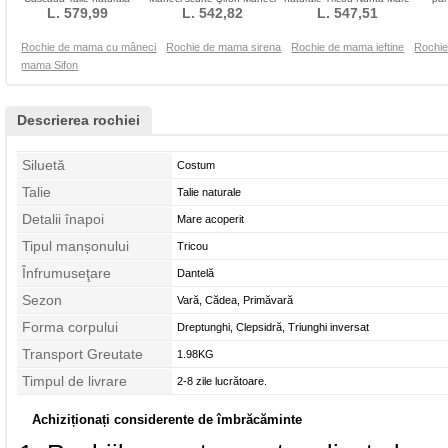
Piaţa Marime mare
L. 579,99
pierde Talie naturală
L. 542,82
L. 547,51
acoperit
gle
Rochie de mama cu mâneci
Rochie de mama sirena
Rochie de mama ieftine
Rochi
mama Sifon
Descrierea rochiei
Siluetă
Costum
Talie
Talie naturale
Detalii înapoi
Mare acoperit
Tipul manșonului
Tricou
Înfrumuseţare
Dantelă
Sezon
Vară, Cădea, Primăvară
Forma corpului
Dreptunghi, Clepsidră, Triunghi inversat
Transport Greutate
1.98KG
Timpul de livrare
2-8 zile lucrătoare.
Achiziționați considerente de îmbrăcăminte