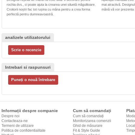
rochia dvs., ci poate ajuta la crearea unei siluetă măgulitoare.
mai atractivă. Designul 
Croitorii noștri fac tot rușina cu mâna pentru a crea forma
mână vă vor prezenta r
perfectă pentru dumneavoastră.
analizele utilizatorului
Intrebari si raspunsuri
Informații despre companie
Cum să comandați
Plat
Despre noi
Cum să comandați
Modal
Contacteaza-ne
Monitorizarea comenzii
Metod
Termeni de utilizare
Ghid de măsurare
Locaț
Politica de confidentialitate
Fit & Style Guide
către
Timpu