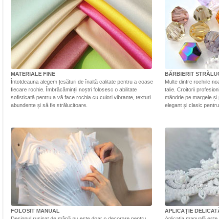
MATERIALE FINE
BĂRBIERIT STRĂLU
Întotdeauna alegem țesături de înaltă calitate pentru a coase
Multe dintre rochiile n
fiecare rochie. Îmbrăcăminții noștri folosesc o abilitate
talie. Croitorii profesi
sofisticată pentru a vă face rochia cu culori vibrante, texturi
mândrie pe margele și 
abundente și să fie strălucitoare.
elegant și clasic pentr
FOLOSIT MANUAL
APLICAȚIE DELICAT
Designul rușinat de mână nu este doar o decorare pentru
Aplicația manuală este 