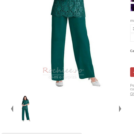
m
Ca
Pe
cu
Gh