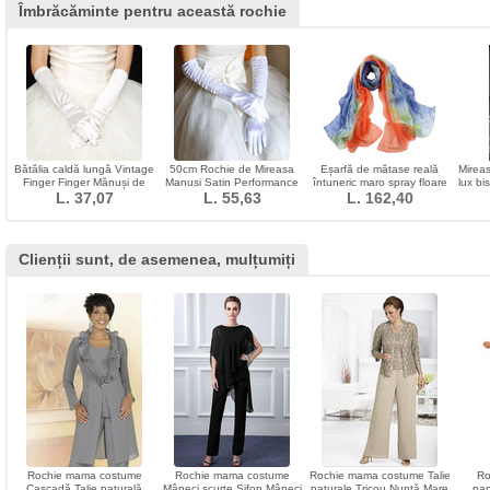
Îmbrăcăminte pentru această rochie
Bătălia caldă lungă Vintage
50cm Rochie de Mireasa
Eșarfă de mătase reală
Mirea
Finger Finger Mănuși de
Manusi Satin Performance
întuneric maro spray floare
lux bi
nuntă de iarna
L. 37,07
Stage Performance Manusi
L. 55,63
de vară lung prelungi
L. 162,40
bro
Lungi Femei
Clienții sunt, de asemenea, mulțumiți
Rochie mama costume
Rochie mama costume
Rochie mama costume Talie
Ro
Cascadă Talie naturală
Mâneci scurte Şifon Mâneci
naturale Tricou Nuntă Mare
pan