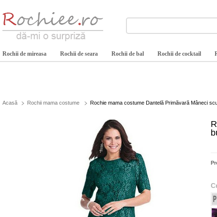
Rochii de mireasa
Rochii de seara
Rochii de bal
Rochii de cocktail
Acasă
Rochii mama costume
Rochie mama costume Dantelă Primăvară Mâneci scu
R
b
Pr
C