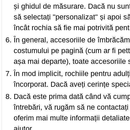
și ghidul de măsurare. Dacă nu sun
să selectați "personalizat" și apoi s
încât rochia să fie mai potrivită pen
În general, accesoriile de îmbrăcămi
costumului pe pagină (cum ar fi pettic
așa mai departe), toate accesoriile
În mod implicit, rochiile pentru adulț
încorporat. Dacă aveți cerințe spec
Dacă este prima dată când vă cumpăr
întrebări, vă rugăm să ne contactați 
oferim mai multe informații detaliat
ajutor.