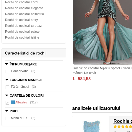
Rochii de cocktail coral
Rochii de cocktail elegante
Rochii de cocktail asimetric
Rochii de cocktail sexy
Rochii de cocktail turcoaz
Rochii de cocktail paiete
Rochii de cocktail ieftine
Caracteristici de rochii
ÎNFRUMUSEţARE
Rochie de cocktail Mijlocul spatelui Şifon
Conservatie
(3)
mâneci Un umăr
L. 584,58
LUNGIMEA MANECII
Fără mâneci
(3)
CARTELă DE CULORI
Albastru
(317)
analizele utilizatorului
PRICE
Meno di 100
(2)
Rochie d