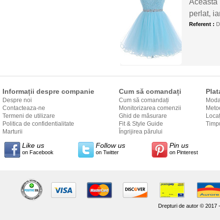
Această r
perlat, 
Referent :
D
Informații despre companie
Cum să comandați
Plat
Despre noi
Cum să comandați
Modal
Contacteaza-ne
Monitorizarea comenzii
Metod
Termeni de utilizare
Ghid de măsurare
Locaț
Politica de confidentialitate
Fit & Style Guide
către
Timpu
Marturii
Îngrijirea părului
Like us
Follow us
Pin us
on Facebook
on Twitter
on Pinterest
Drepturi de autor © 2017