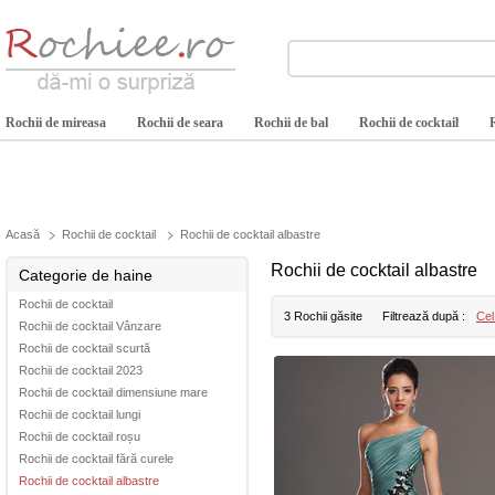
Rochii de mireasa
Rochii de seara
Rochii de bal
Rochii de cocktail
Acasă
Rochii de cocktail
Rochii de cocktail albastre
Rochii de cocktail albastre
Categorie de haine
Rochii de cocktail
3 Rochii găsite
Filtrează după :
Cel
Rochii de cocktail Vânzare
Rochii de cocktail scurtă
Rochii de cocktail 2023
Rochii de cocktail dimensiune mare
Rochii de cocktail lungi
Rochii de cocktail roșu
Rochii de cocktail fără curele
Rochii de cocktail albastre