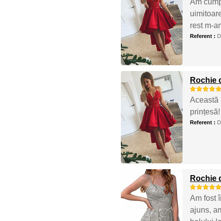
Am cumpă
uimitoare
rest m-am
Referent :
D
Rochie 
Această r
prințesă!
Referent :
D
Rochie d
Am fost 
ajuns, am