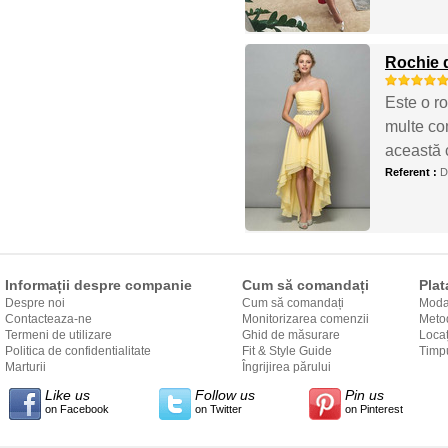
Rochie d
Este o ro
multe co
această 
Referent :
D
Informații despre companie
Cum să comandați
Plat
Despre noi
Cum să comandați
Modal
Contacteaza-ne
Monitorizarea comenzii
Metod
Termeni de utilizare
Ghid de măsurare
Locaț
Politica de confidentialitate
Fit & Style Guide
către
Timpu
Marturii
Îngrijirea părului
Like us
Follow us
Pin us
on Facebook
on Twitter
on Pinterest