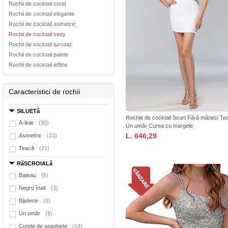
Rochii de cocktail coral
Rochii de cocktail elegante
Rochii de cocktail asimetric
Rochii de cocktail sexy
Rochii de cocktail turcoaz
Rochii de cocktail paiete
Rochii de cocktail ieftine
Caracteristici de rochii
SILUETă
Rochie de cocktail Scurt Fără mâneci Te
A-linie
(30)
Un umăr Curea cu margele
L. 646,29
Asimetric
(23)
Teacă
(21)
RăSCROIALă
Bateau
(6)
Negru înalt
(3)
Bijuterie
(6)
Un umăr
(5)
Curele de spaghete
(14)