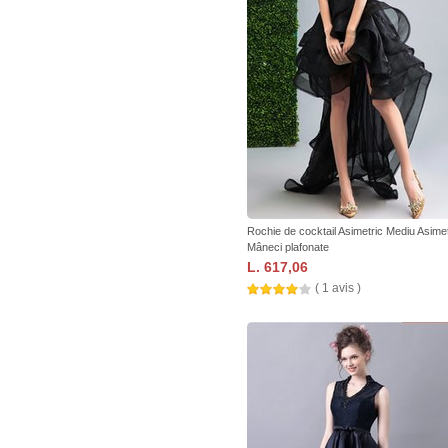
Rochie de cocktail Asimetric Mediu Asimet
Mâneci plafonate
L. 617,06
( 1 avis )