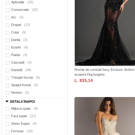
Aplicatiile
(25)
Conservatie
(32)
Arc
(3)
Drapat
(13)
Cutat
(6)
Danila
(3)
Esarfe
(4)
Paiete
(4)
Cascadă
(4)
Rochie de cocktail Sexy Exclusiv Strâmt
Dantelă
(39)
acoperit Etaj lungime
Triunghi încreți
(6)
L. 835,14
Spațiul frontal
(3)
Niveluri
(5)
DETALII îNAPOI
Mijlocul spate
(8)
Fara spate
(27)
Sheer Înapoi
(4)
Fermoar
(35)