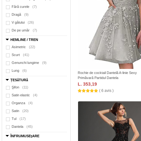
Fără curele
(7)
Dragă
(9)
V gâtului
(26)
De pe umăr
(7)
HEMLINE / TREN
Asimetric
(22)
Scurt
(41)
Genunchi lungime
(9)
Lung
(6)
Rochie de cocktail Dantelă A-linie Sexy
Primăvară Partidul Dantela
ȚESăTURă
L. 353,19
Şifon
(11)
( 6 avis )
Satin elastic
(4)
Organza
(4)
Satin
(20)
Tul
(17)
Dantela
(45)
ÎNFRUMUSEţARE