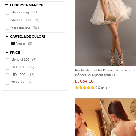
LUNGIMEA MANECII
Mâneci lungi
(14)
Mâneci scurte
(5)
Fără mâneci
(57)
CARTELă DE CULORI
Negru
(3)
PRICE
Meno di 100
(7)
100 - 150
(56)
Rochie de cocktail Dragă Talie bască Făr
150 - 200
(12)
mâneci Bal Mijlocul spatelui
L. 654,18
200 - 300
(2)
( 2 avis )