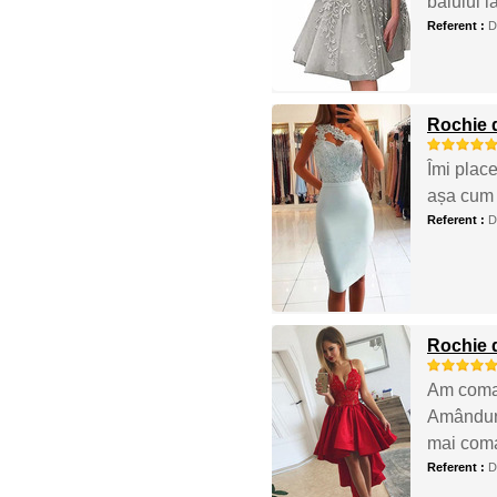
balului l
Referent :
D
Rochie d
Îmi plac
așa cum
Referent :
D
Rochie 
Am comand
Amânduro
mai coma
Referent :
D