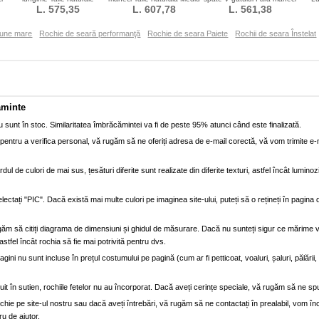
Paiete Înstelat
L. 575,35
Paiete Negru înalt
L. 607,78
L. 561,38
Toamnă
iune mare
Rochie de seară performanţă
Rochie de seara Paiete
Rochii de seara Înstelat
ăminte
 sunt în stoc. Similaritatea îmbrăcămintei va fi de peste 95% atunci când este finalizată.
entru a verifica personal, vă rugăm să ne oferiți adresa de e-mail corectă, vă vom trimite e-
dul de culori de mai sus, țesături diferite sunt realizate din diferite texturi, astfel încât luminoz
lectați "PIC". Dacă există mai multe culori pe imaginea site-ului, puteți să o rețineți în pagi
găm să citiți diagrama de dimensiuni și ghidul de măsurare. Dacă nu sunteți sigur ce mărime 
astfel încât rochia să fie mai potrivită pentru dvs.
ini nu sunt incluse în prețul costumului pe pagină (cum ar fi petticoat, voaluri, șaluri, pălării
truit în sutien, rochiile fetelor nu au încorporat. Dacă aveți cerințe speciale, vă rugăm să ne sp
e pe site-ul nostru sau dacă aveți întrebări, vă rugăm să ne contactați în prealabil, vom înce
ru de ajutor.