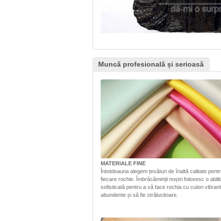
Muncă profesională și serioasă
MATERIALE FINE
Întotdeauna alegem țesături de înaltă calitate pent
fiecare rochie. Îmbrăcăminții noștri folosesc o abili
sofisticată pentru a vă face rochia cu culori vibrant
abundente și să fie strălucitoare.