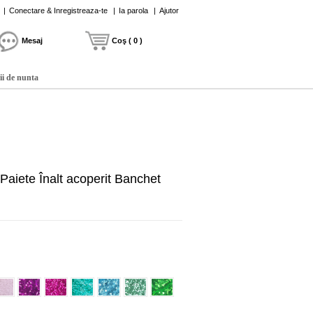
|
Conectare & Inregistreaza-te
|
Ia parola
|
Ajutor
Mesaj
Coş ( 0 )
ii de nunta
Paiete Înalt acoperit Banchet