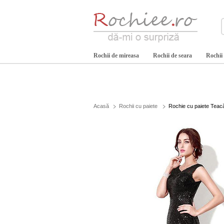
Rochii de mireasa
Rochii de seara
Rochii
Acasă
Rochii cu paiete
Rochie cu paiete Teacă