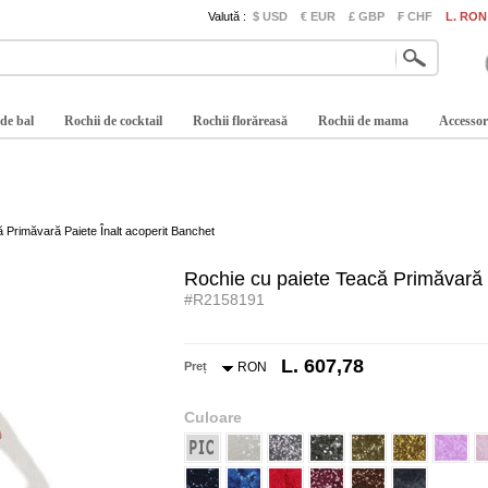
Valută :
$ USD
€ EUR
£ GBP
₣ CHF
L. RON
 de bal
Rochii de cocktail
Rochii florăreasă
Rochii de mama
Accessor
 Primăvară Paiete Înalt acoperit Banchet
Rochie cu paiete Teacă Primăvară 
#R2158191
L. 607,78
Preț
RON
Culoare