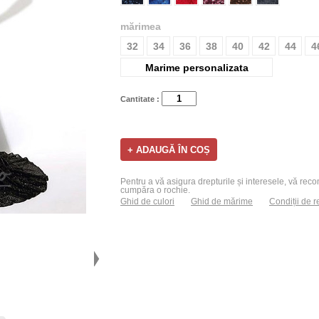
mărimea
32
34
36
38
40
42
44
4
Marime personalizata
Cantitate :
Pentru a vă asigura drepturile și interesele, vă recom
cumpăra o rochie.
Ghid de culori
Ghid de mărime
Condiții de r