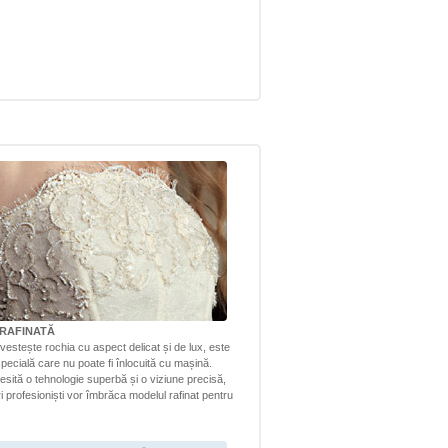
RAFINATĂ
vestește rochia cu aspect delicat și de lux, este
pecială care nu poate fi înlocuită cu mașină.
esită o tehnologie superbă și o viziune precisă,
tri profesioniști vor îmbrăca modelul rafinat pentru