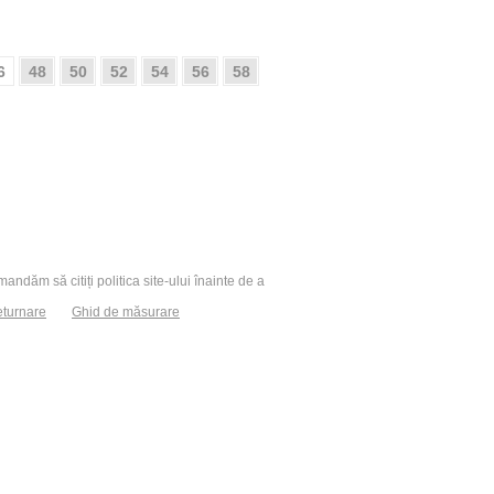
6
48
50
52
54
56
58
andăm să citiți politica site-ului înainte de a
eturnare
Ghid de măsurare