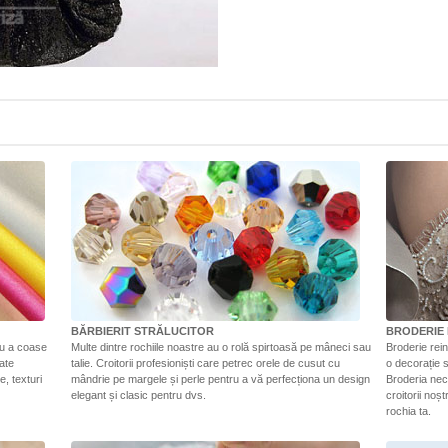
BĂRBIERIT STRĂLUCITOR
BRODERIE 
ru a coase
Multe dintre rochiile noastre au o rolă spirtoasă pe mâneci sau
Broderie rein
tate
talie. Croitorii profesioniști care petrec orele de cusut cu
o decorație s
e, texturi
mândrie pe margele și perle pentru a vă perfecționa un design
Broderia nec
elegant și clasic pentru dvs.
croitorii noș
rochia ta.