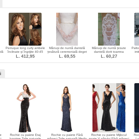
Perruque long curly ambele
Mănuși de nuntă dantelă
Mănuși de nuntă țesute
Palto
blă
înclinate și îngrijite 40-45
țesătură ceremonială deget
dantelă dorit toamna
imi
u
cm material kanekalon
L. 412,95
L. 69,55
plin
L. 60,27
translucid
mire
i
ie
Rochie cu paiete Etaj
Rochie cu paiete Fără
Rochie cu paiete Mijlocul
Roc
i
lungime Talie naturale
mâneci Talie naturală Mediu
spate V gâtului Fără mâneci
Lu