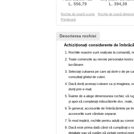
mâneci Mediu
L. 556,79
Înstelat Paiete
L. 394,39
Rochie de seară scurte
Rochie de seară dimens
Primăvară
Descrierea rochiei
Achiziționați considerente de îmbrăc
Rochiile noastre sunt realizate la comandă, nu
Toate comenzile au nevoie personalul nostru p
lucrătoare.
Selectați culoarea pe care ați dorit-o de pe car
consultați ghidul de culori.
Dacă doriți aceeași culoare ca și imaginea, se
doriți prin e-mail.
Înainte de a alege dimensiunea rochiei, vă ru
și apoi să completați măsurătorile dvs. reale, 
În general, accesoriile de îmbrăcăminte pe imag
accesoriile sunt vândute separat.
În mod implicit, rochiile pentru adulți au cons
Dacă este prima dată când vă cumpărați o rochi
detaliate sau vă rugăm să vizitați centrul nost