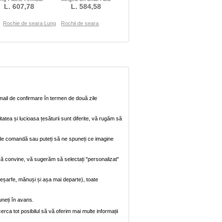
Strălucire Un umăr
L. 607,78
mâneci Talie naturale
L. 584,58
Rochie de seara Lung
Rochii de seara
mail de confirmare în termen de două zile
itatea și lucioasa țesăturii sunt diferite, vă rugăm să
na de comandă sau puteți să ne spuneți ce imagine
vă convine, vă sugerăm să selectați "personalizat"
, eșarfe, mănuși și așa mai departe), toate
uneți în avans.
rca tot posibilul să vă oferim mai multe informații