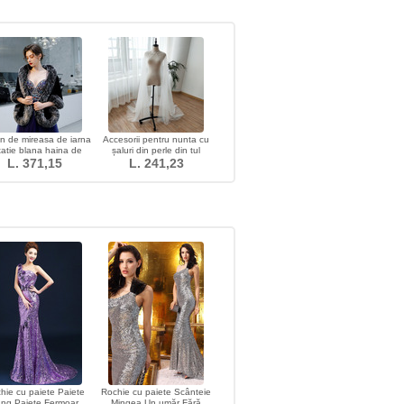
n de mireasa de iarna
Accesorii pentru nunta cu
tatie blana haina de
șaluri din perle din tul
asa calda cu șal cald
L. 371,15
L. 241,23
hie cu paiete Paiete
Rochie cu paiete Scânteie
ng Paiete Fermoar
Mingea Un umăr Fără