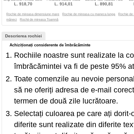
L. 918,70
Guler portret
Fermoar Bateau
L. 914,01
L. 890,81
curele
Cated
Rochie de mireasa dimensiune mare
Rochie de mireasa cu maneca lunga
Rochie de 
mâneci
Rochii de mireasa Toamnă
Descrierea rochiei
Achiziționați considerente de îmbrăcăminte
Rochiile noastre sunt realizate la c
îmbrăcămintei va fi de peste 95% at
Toate comenzile au nevoie personalu
să ne oferiți adresa de e-mail corec
termen de două zile lucrătoare.
Selectați culoarea pe care ați dorit-
diferite sunt realizate din diferite te