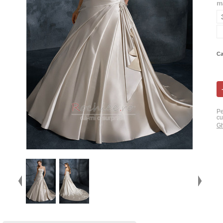
m
Ca
Pe
cu
Gh