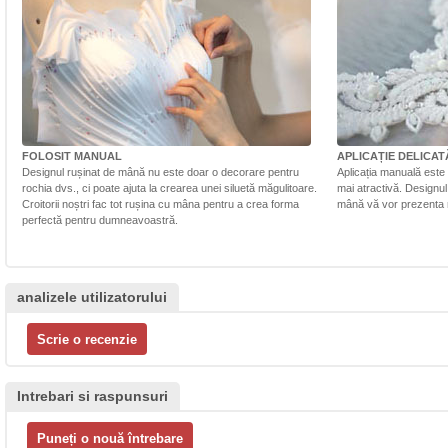
FOLOSIT MANUAL
APLICAȚIE DELICAT
Designul rușinat de mână nu este doar o decorare pentru
Aplicația manuală este 
rochia dvs., ci poate ajuta la crearea unei siluetă măgulitoare.
mai atractivă. Designul 
Croitorii noștri fac tot rușina cu mâna pentru a crea forma
mână vă vor prezenta r
perfectă pentru dumneavoastră.
analizele utilizatorului
Intrebari si raspunsuri