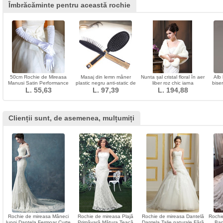
Îmbrăcăminte pentru această rochie
50cm Rochie de Mireasa
Masaj din lemn mâner
Nunta șal cristal floral în aer
Alb 
Manusi Satin Performance
plastic negru anti-static de
liber roz chic iarna
bise
Stage Performance Manusi
L. 55,63
îngrijire a sănătății mici
L. 97,39
L. 194,88
Lungi Femei
decor
Clienții sunt, de asemenea, mulțumiți
Rochie de mireasa Mâneci
Rochie de mireasa Plajă
Rochie de mireasa Dantelă
Rochi
lungi Dantela Fermoar Curte
Primăvară Mătura Teacă
Dantela Talie naturale Fără
Ban