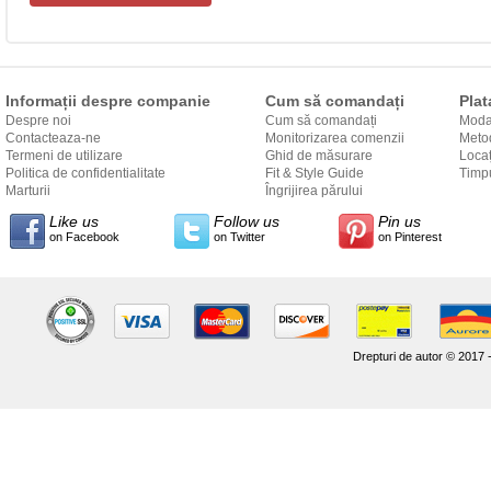
Informații despre companie
Cum să comandați
Plat
Despre noi
Cum să comandați
Modal
Contacteaza-ne
Monitorizarea comenzii
Metod
Termeni de utilizare
Ghid de măsurare
Locaț
Politica de confidentialitate
Fit & Style Guide
către
Timpu
Marturii
Îngrijirea părului
Like us
Follow us
Pin us
on Facebook
on Twitter
on Pinterest
Drepturi de autor © 2017