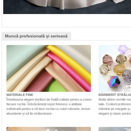
Muncă profesională și serioasă
MATERIALE FINE
BĂRBIERIT STRĂLU
Întotdeauna alegem țesături de înaltă calitate pentru a coase
Multe dintre rochiile n
fiecare rochie. Îmbrăcăminții noștri folosesc o abilitate
talie. Croitorii profesi
sofisticată pentru a vă face rochia cu culori vibrante, texturi
mândrie pe margele și 
abundente și să fie strălucitoare.
elegant și clasic pentr