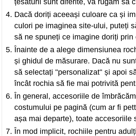
țesăturii sunt diferite, vă rugăm să c
Dacă doriți aceeași culoare ca și i
culori pe imaginea site-ului, puteți
să ne spuneți ce imagine doriți prin 
Înainte de a alege dimensiunea roch
și ghidul de măsurare. Dacă nu sun
să selectați "personalizat" și apoi s
încât rochia să fie mai potrivită pen
În general, accesoriile de îmbrăcămi
costumului pe pagină (cum ar fi pettic
așa mai departe), toate accesoriile
În mod implicit, rochiile pentru adulț