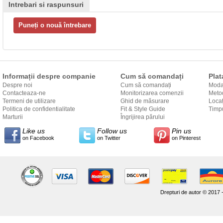
Intrebari si raspunsuri
Informații despre companie
Cum să comandați
Plat
Despre noi
Cum să comandați
Modal
Contacteaza-ne
Monitorizarea comenzii
Metod
Termeni de utilizare
Ghid de măsurare
Locaț
Politica de confidentialitate
Fit & Style Guide
către
Timpu
Marturii
Îngrijirea părului
Like us
Follow us
Pin us
on Facebook
on Twitter
on Pinterest
Drepturi de autor © 2017