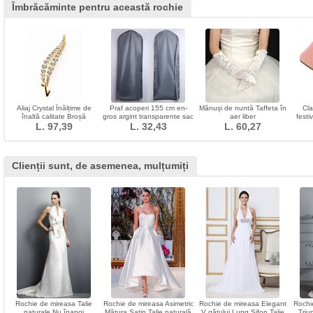
Îmbrăcăminte pentru această rochie
Aliaj Crystal Înălțime de
Praf acoperi 155 cm en-
Mănuși de nuntă Taffeta în
Cla
înaltă calitate Broșă
gros argint transparente sac
aer liber
festi
L. 97,39
de rochie de mireasa praf
L. 32,43
L. 60,27
Clienții sunt, de asemenea, mulțumiți
Rochie de mireasa Talie
Rochie de mireasa Asimetric
Rochie de mireasa Elegant
Rochi
naturale Nu înapoi
Mătura Satin Talie naturală
V gâtului Lung Sifon Talie
Triu