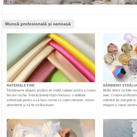
Muncă profesională și serioasă
MATERIALE FINE
BĂRBIERIT STRĂLU
Întotdeauna alegem țesături de înaltă calitate pentru a coase
Multe dintre rochiile n
fiecare rochie. Îmbrăcăminții noștri folosesc o abilitate
talie. Croitorii profesi
sofisticată pentru a vă face rochia cu culori vibrante, texturi
mândrie pe margele și 
abundente și să fie strălucitoare.
elegant și clasic pentr