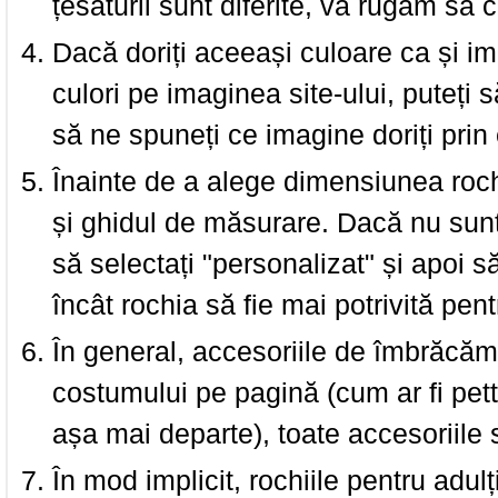
țesăturii sunt diferite, vă rugăm să c
Dacă doriți aceeași culoare ca și i
culori pe imaginea site-ului, puteți
să ne spuneți ce imagine doriți prin 
Înainte de a alege dimensiunea roch
și ghidul de măsurare. Dacă nu sun
să selectați "personalizat" și apoi s
încât rochia să fie mai potrivită pen
În general, accesoriile de îmbrăcămi
costumului pe pagină (cum ar fi pettic
așa mai departe), toate accesoriile
În mod implicit, rochiile pentru adulț