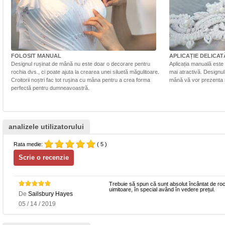
FOLOSIT MANUAL
APLICAȚIE DELICAT
Designul rușinat de mână nu este doar o decorare pentru
Aplicația manuală este 
rochia dvs., ci poate ajuta la crearea unei siluetă măgulitoare.
mai atractivă. Designul 
Croitorii noștri fac tot rușina cu mâna pentru a crea forma
mână vă vor prezenta r
perfectă pentru dumneavoastră.
analizele utilizatorului
Rata medie:
( 5 )
Trebuie să spun că sunt absolut încântat de rochi
uimitoare, în special având în vedere prețul.
De
Sailsbury Hayes
05 / 14 / 2019