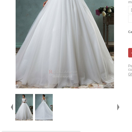
m
Ca
Pe
cu
Gh