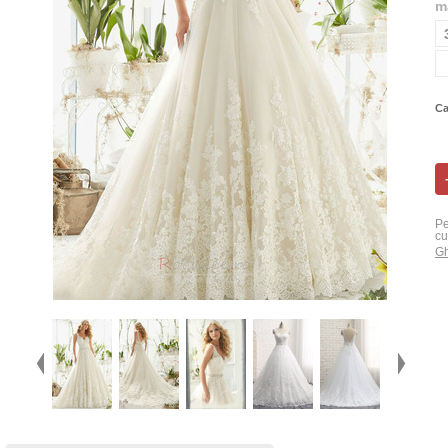
m
Ca
Pe
cu
Gh