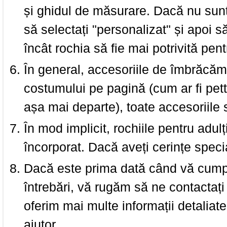
și ghidul de măsurare. Dacă nu sun
să selectați "personalizat" și apoi s
încât rochia să fie mai potrivită pen
În general, accesoriile de îmbrăcămi
costumului pe pagină (cum ar fi pettic
așa mai departe), toate accesoriile
În mod implicit, rochiile pentru adulț
încorporat. Dacă aveți cerințe spec
Dacă este prima dată când vă cumpăr
întrebări, vă rugăm să ne contactați 
oferim mai multe informații detaliat
ajutor.