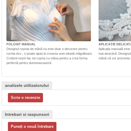
FOLOSIT MANUAL
APLICAȚIE DELICAT
Designul rușinat de mână nu este doar o decorare pentru
Aplicația manuală este 
rochia dvs., ci poate ajuta la crearea unei siluetă măgulitoare.
mai atractivă. Designul 
Croitorii noștri fac tot rușina cu mâna pentru a crea forma
mână vă vor prezenta r
perfectă pentru dumneavoastră.
analizele utilizatorului
Intrebari si raspunsuri