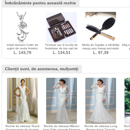
Îmbrăcăminte pentru această rochie
Inlaid diamant Colier de
Fermoar sac 9 bucăți de
Moda de îngrijire a sănătății
Aliaj 
argint de moda feminin
festivitate de top oțel de
masaj ușor masaj anti-static
L. 143,79
Peacock
calitate oț piele caz
L. 134,51
mâner din lemn podoaba
L. 97,39
împodobit
Clienții sunt, de asemenea, mulțumiți
Rochie de mireasa Teacă
Rochie de mireasa Mâneci
Rochie de mireasa Lung
Roch
Suprapunere de dantela
lungi Talie naturale Fermoar
Regina Anne Triunghi
spa