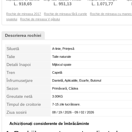
Talie naturale
L. 918,65
L. 951,13
Sirenă
inversat Talie naturale
L. 1.071,77
Mi
Rochie de mireasa 2017
Rochie de mireasa fără curele
Rochie de mireasa cu manec
spatelui
Rochie de mireasa V gâtului
Descrierea rochiei
Siluetă
A-linie, Prințesă
Talie
Talie naturale
Detalii înapoi
Mijlocul spate
Tren
Capelă
Înfrumuseţare
Dantelă, Aplicatiile, Esarfe, Butonul
Sezon
Primăvară, Cădea
Greutate netă
3.00KG
Timpul de croitorie
7-15 zile lucrătoare.
Ziua sosirii
08 / 19 / 2026 - 09 / 02 / 2026
Achiziționați considerente de îmbrăcăminte