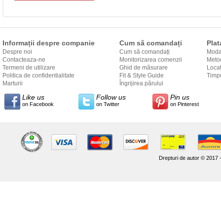
Informații despre companie
Cum să comandați
Plat
Despre noi
Cum să comandați
Modal
Contacteaza-ne
Monitorizarea comenzii
Metod
Termeni de utilizare
Ghid de măsurare
Locaț
Politica de confidentialitate
Fit & Style Guide
către
Timpu
Marturii
Îngrijirea părului
Like us
Follow us
Pin us
on Facebook
on Twitter
on Pinterest
Drepturi de autor © 2017