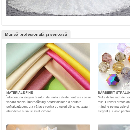
Muncă profesională și serioasă
MATERIALE FINE
BĂRBIERIT STRĂLU
Întotdeauna alegem țesături de înaltă calitate pentru a coase
Multe dintre rochiile n
fiecare rochie. Îmbrăcăminții noștri folosesc o abilitate
talie. Croitorii profesi
sofisticată pentru a vă face rochia cu culori vibrante, texturi
mândrie pe margele și 
abundente și să fie strălucitoare.
elegant și clasic pentr