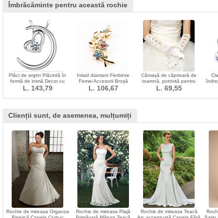
Îmbrăcăminte pentru această rochie
Plăci de argint Plăcintă în
Inlaid diamant Fierbinte
Cămașă de căprioară de
Cl
formă de inimă Decor cu
Femei Accesorii Broșă
toamnă, potrivită pentru
îndre
căldură de vânzare
L. 143,79
L. 106,67
Crystal Leaf
L. 69,55
toamnă
af
Clienții sunt, de asemenea, mulțumiți
Rochie de mireasa Organza
Rochie de mireasa Plajă
Rochie de mireasa Teacă
Roch
Biserică Capela Ciubuc
Primăvară Mătura Teacă
Arc accentuată Capela Fără
Satin 