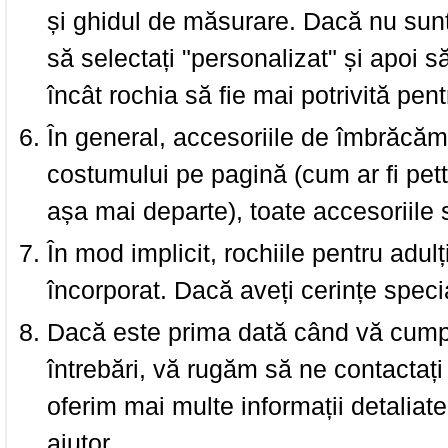
și ghidul de măsurare. Dacă nu sun
să selectați "personalizat" și apoi s
încât rochia să fie mai potrivită pen
În general, accesoriile de îmbrăcămi
costumului pe pagină (cum ar fi pettic
așa mai departe), toate accesoriile
În mod implicit, rochiile pentru adulț
încorporat. Dacă aveți cerințe spec
Dacă este prima dată când vă cumpăr
întrebări, vă rugăm să ne contactați 
oferim mai multe informații detaliat
ajutor.