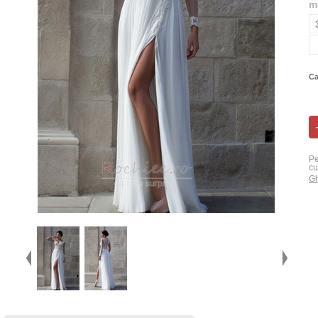
m
Ca
Pe
cu
Gh