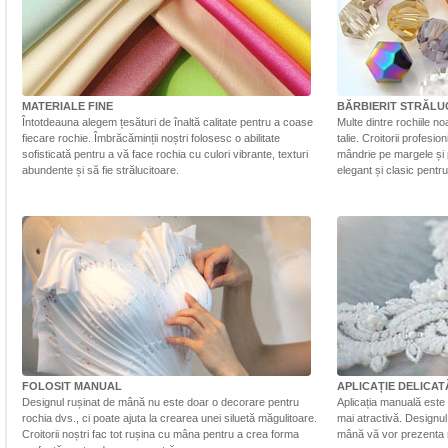
MATERIALE FINE
BĂRBIERIT STRĂLU
Întotdeauna alegem țesături de înaltă calitate pentru a coase
Multe dintre rochiile n
fiecare rochie. Îmbrăcăminții noștri folosesc o abilitate
talie. Croitorii profesi
sofisticată pentru a vă face rochia cu culori vibrante, texturi
mândrie pe margele și 
abundente și să fie strălucitoare.
elegant și clasic pentr
FOLOSIT MANUAL
APLICAȚIE DELICAT
Designul rușinat de mână nu este doar o decorare pentru
Aplicația manuală este 
rochia dvs., ci poate ajuta la crearea unei siluetă măgulitoare.
mai atractivă. Designul 
Croitorii noștri fac tot rușina cu mâna pentru a crea forma
mână vă vor prezenta r