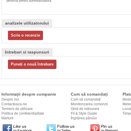
perfectă pentru dumneavoastră.
analizele utilizatorului
Intrebari si raspunsuri
Informații despre companie
Cum să comandați
Plat
Despre noi
Cum să comandați
Modal
Contacteaza-ne
Monitorizarea comenzii
Metod
Termeni de utilizare
Ghid de măsurare
Locaț
Politica de confidentialitate
Fit & Style Guide
către
Timpu
Marturii
Îngrijirea părului
Like us
Follow us
Pin us
on Facebook
on Twitter
on Pinterest