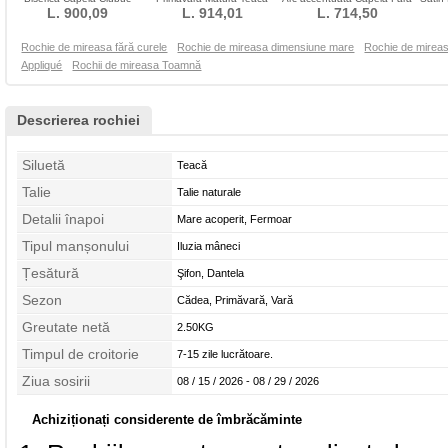
L. 900,09
Talie Scăzut
Fermoar Bateau
L. 914,01
L. 714,50
mâneci Arc
S
Rochie de mireasa fără curele
Rochie de mireasa dimensiune mare
Rochie de mireas
Appliqué
Rochii de mireasa Toamnă
Descrierea rochiei
Siluetă
Teacă
Talie
Talie naturale
Detalii înapoi
Mare acoperit, Fermoar
Tipul manșonului
Iluzia mâneci
Țesătură
Şifon, Dantela
Sezon
Cădea, Primăvară, Vară
Greutate netă
2.50KG
Timpul de croitorie
7-15 zile lucrătoare.
Ziua sosirii
08 / 15 / 2026 - 08 / 29 / 2026
Achiziționați considerente de îmbrăcăminte