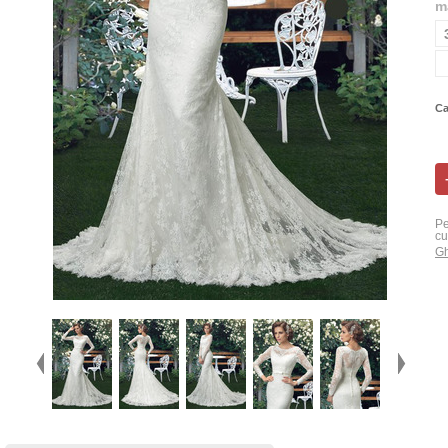
m
Ca
Pe
cu
Gh