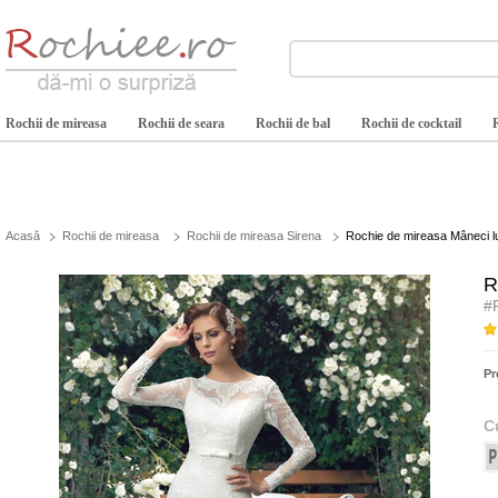
Rochii de mireasa
Rochii de seara
Rochii de bal
Rochii de cocktail
Acasă
Rochii de mireasa
Rochii de mireasa Sirena
Rochie de mireasa Mâneci lu
R
#
Pr
C