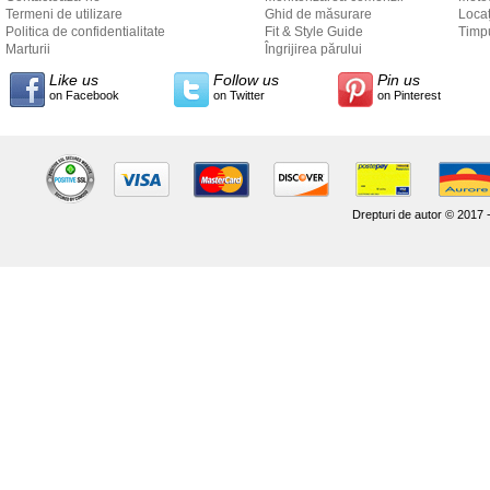
Termeni de utilizare
Ghid de măsurare
Locaț
Politica de confidentialitate
Fit & Style Guide
către
Timpu
Marturii
Îngrijirea părului
Like us
Follow us
Pin us
on Facebook
on Twitter
on Pinterest
Drepturi de autor © 2017