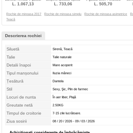
Toamnă Fără mâneci
L. 1.067,13
Talie naturale
L. 733,06
Lungime podea
L. 505,70
mâ
Rochie de mireasa 2017
Rochie de mireasa simplu
Rochie de mireasa asimetrice
R
Teacă
Descrierea rochiei
Siluetă
Sirenă, Teacă
Talie
Talie naturale
Detalii înapoi
Mare acoperit
Tipul manșonului
Iluzia mâneci
Țesătură
Dantela
Stil
Sexy, Şic, Plin de farmec
Locuri de nunta
În aer liber, Plajă
Greutate netă
2.50KG
Timpul de croitorie
7-15 zile lucrătoare.
Ziua sosirii
08 / 20 / 2026 - 09 / 03 / 2026
Achiziționați considerente de îmbrăcăminte