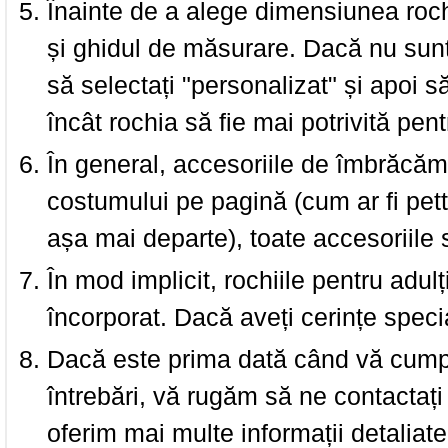
Înainte de a alege dimensiunea roch
și ghidul de măsurare. Dacă nu sun
să selectați "personalizat" și apoi s
încât rochia să fie mai potrivită pen
În general, accesoriile de îmbrăcămi
costumului pe pagină (cum ar fi pettic
așa mai departe), toate accesoriile
În mod implicit, rochiile pentru adulț
încorporat. Dacă aveți cerințe spec
Dacă este prima dată când vă cumpăr
întrebări, vă rugăm să ne contactați 
oferim mai multe informații detaliat