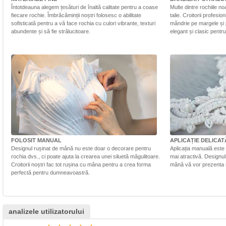
Întotdeauna alegem țesături de înaltă calitate pentru a coase
Multe dintre rochiile n
fiecare rochie. Îmbrăcăminții noștri folosesc o abilitate
talie. Croitorii profesi
sofisticată pentru a vă face rochia cu culori vibrante, texturi
mândrie pe margele și 
abundente și să fie strălucitoare.
elegant și clasic pentr
FOLOSIT MANUAL
APLICAȚIE DELICAT
Designul rușinat de mână nu este doar o decorare pentru
Aplicația manuală este 
rochia dvs., ci poate ajuta la crearea unei siluetă măgulitoare.
mai atractivă. Designul 
Croitorii noștri fac tot rușina cu mâna pentru a crea forma
mână vă vor prezenta r
perfectă pentru dumneavoastră.
analizele utilizatorului