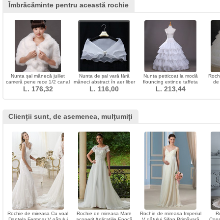
Îmbrăcăminte pentru această rochie
Nunta șal mânecă juiliet
Nunta de șal vară fără
Nunta petticoat la modă
Roch
cameră pene rece 1/2 canal
mâneci abstract în aer liber
flouncing extinde taffeta
de
L. 176,32
cristal floral PIN
L. 116,00
L. 213,44
poliester
tric
Clienții sunt, de asemenea, mulțumiți
Rochie de mireasa Cu voal
Rochie de mireasa Mare
Rochie de mireasa Imperiul
R
Dantela Fermoar V gâtului
acoperit Aplicatiile Epocă
V gâtului Sifon Primăvară
Cons