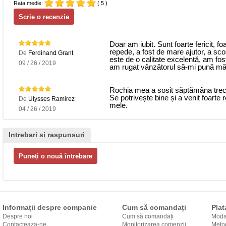
Rata medie:
( 5 )
Doar am iubit. Sunt foarte fericit, f
repede, a fost de mare ajutor, a sc
De
Ferdinand Grant
este de o calitate excelentă, am fos
09 / 26 / 2019
am rugat vânzătorul să-mi pună măs
Rochia mea a sosit săptămâna trecu
Se potrivește bine și a venit foarte 
De
Ulysses Ramirez
mele.
04 / 26 / 2019
Intrebari si raspunsuri
Informații despre companie
Cum să comandați
Plat
Despre noi
Cum să comandați
Modal
Contacteaza-ne
Monitorizarea comenzii
Metod