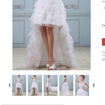
m
Ca
Pe
cu
Gh