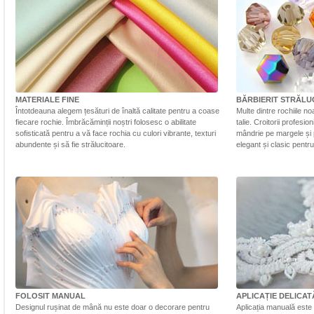
MATERIALE FINE
BĂRBIERIT STRĂLU
Întotdeauna alegem țesături de înaltă calitate pentru a coase
Multe dintre rochiile n
fiecare rochie. Îmbrăcăminții noștri folosesc o abilitate
talie. Croitorii profesi
sofisticată pentru a vă face rochia cu culori vibrante, texturi
mândrie pe margele și 
abundente și să fie strălucitoare.
elegant și clasic pentr
FOLOSIT MANUAL
APLICAȚIE DELICAT
Designul rușinat de mână nu este doar o decorare pentru
Aplicația manuală este 