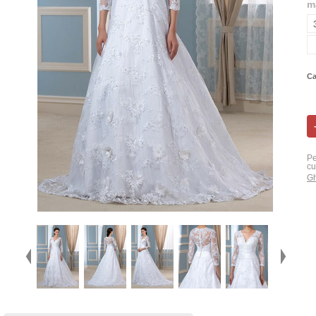
m
Ca
Pe
cu
Gh