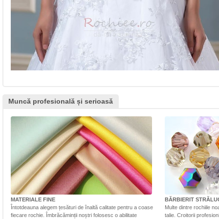
Muncă profesională și serioasă
MATERIALE FINE
BĂRBIERIT STRĂLU
Întotdeauna alegem țesături de înaltă calitate pentru a coase
Multe dintre rochiile n
fiecare rochie. Îmbrăcăminții noștri folosesc o abilitate
talie. Croitorii profesi