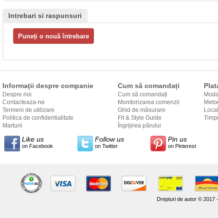
Intrebari si raspunsuri
Informații despre companie
Cum să comandați
Plat
Despre noi
Cum să comandați
Modal
Contacteaza-ne
Monitorizarea comenzii
Metod
Termeni de utilizare
Ghid de măsurare
Locaț
Politica de confidentialitate
Fit & Style Guide
către
Timpu
Marturii
Îngrijirea părului
Like us
Follow us
Pin us
on Facebook
on Twitter
on Pinterest
Drepturi de autor © 2017