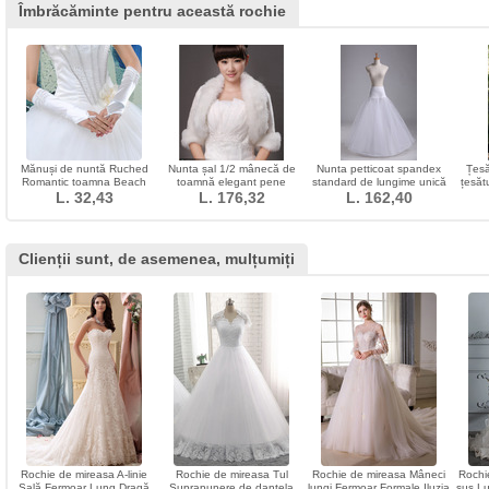
Îmbrăcăminte pentru această rochie
Mănuși de nuntă Ruched
Nunta șal 1/2 mânecă de
Nunta petticoat spandex
Țesă
Romantic toamna Beach
toamnă elegant pene
standard de lungime unică
țesăt
L. 32,43
Taffeta
L. 176,32
tinkerbell
talie elastic talie
L. 162,40
sor
Clienții sunt, de asemenea, mulțumiți
Rochie de mireasa A-linie
Rochie de mireasa Tul
Rochie de mireasa Mâneci
Rochi
Sală Fermoar Lung Dragă
Suprapunere de dantela
lungi Fermoar Formale Iluzia
sus L