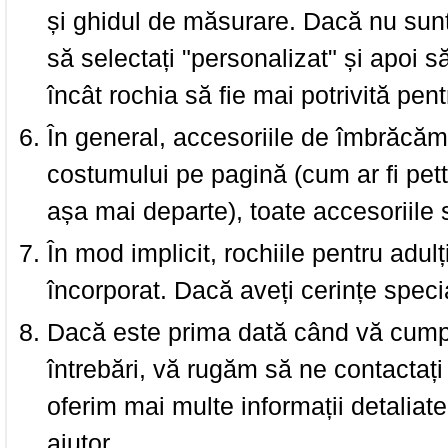
și ghidul de măsurare. Dacă nu sun
să selectați "personalizat" și apoi s
încât rochia să fie mai potrivită pen
În general, accesoriile de îmbrăcămi
costumului pe pagină (cum ar fi pettic
așa mai departe), toate accesoriile
În mod implicit, rochiile pentru adulț
încorporat. Dacă aveți cerințe spec
Dacă este prima dată când vă cumpăr
întrebări, vă rugăm să ne contactați 
oferim mai multe informații detaliat
ajutor.