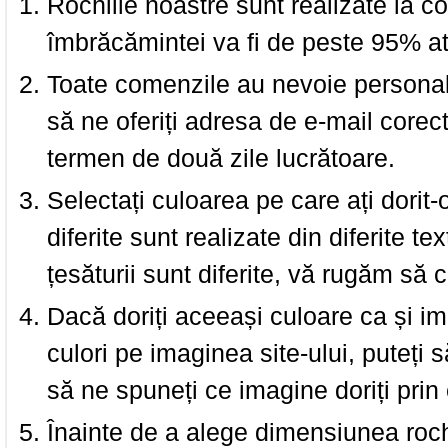
Rochiile noastre sunt realizate la c
îmbrăcămintei va fi de peste 95% at
Toate comenzile au nevoie personalu
să ne oferiți adresa de e-mail corec
termen de două zile lucrătoare.
Selectați culoarea pe care ați dorit-
diferite sunt realizate din diferite te
țesăturii sunt diferite, vă rugăm să c
Dacă doriți aceeași culoare ca și i
culori pe imaginea site-ului, puteți
să ne spuneți ce imagine doriți prin 
Înainte de a alege dimensiunea roch