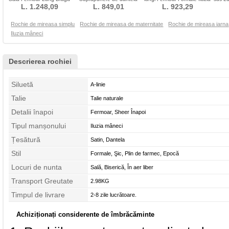
Dantela Toamnă
L. 1.248,09
Tricou A-linie Biserică
L. 849,01
L. 923,29
mâneci
Rochie de mireasa simplu
Rochie de mireasa de maternitate
Rochie de mireasa iarna
Iluzia mâneci
Descrierea rochiei
Siluetă
A-linie
Talie
Talie naturale
Detalii înapoi
Fermoar, Sheer Înapoi
Tipul manșonului
Iluzia mâneci
Țesătură
Satin, Dantela
Stil
Formale, Şic, Plin de farmec, Epocă
Locuri de nunta
Sală, Biserică, În aer liber
Transport Greutate
2.98KG
Timpul de livrare
2-8 zile lucrătoare.
Achiziționați considerente de îmbrăcăminte