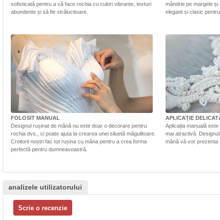
sofisticată pentru a vă face rochia cu culori vibrante, texturi
mândrie pe margele și 
abundente și să fie strălucitoare.
elegant și clasic pentr
FOLOSIT MANUAL
APLICAȚIE DELICAT
Designul rușinat de mână nu este doar o decorare pentru
Aplicația manuală este 
rochia dvs., ci poate ajuta la crearea unei siluetă măgulitoare.
mai atractivă. Designul 
Croitorii noștri fac tot rușina cu mâna pentru a crea forma
mână vă vor prezenta r
perfectă pentru dumneavoastră.
analizele utilizatorului