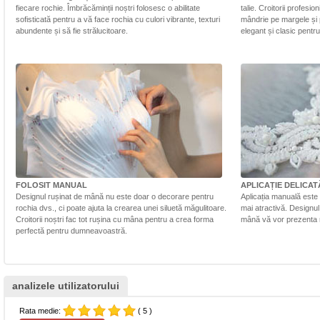
fiecare rochie. Îmbrăcăminții noștri folosesc o abilitate
talie. Croitorii profesi
sofisticată pentru a vă face rochia cu culori vibrante, texturi
mândrie pe margele și 
abundente și să fie strălucitoare.
elegant și clasic pentr
FOLOSIT MANUAL
APLICAȚIE DELICAT
Designul rușinat de mână nu este doar o decorare pentru
Aplicația manuală este 
rochia dvs., ci poate ajuta la crearea unei siluetă măgulitoare.
mai atractivă. Designul 
Croitorii noștri fac tot rușina cu mâna pentru a crea forma
mână vă vor prezenta r
perfectă pentru dumneavoastră.
analizele utilizatorului
Rata medie:
( 5 )