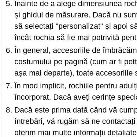
Înainte de a alege dimensiunea roch
și ghidul de măsurare. Dacă nu sun
să selectați "personalizat" și apoi s
încât rochia să fie mai potrivită pen
În general, accesoriile de îmbrăcămi
costumului pe pagină (cum ar fi pettic
așa mai departe), toate accesoriile
În mod implicit, rochiile pentru adulț
încorporat. Dacă aveți cerințe spec
Dacă este prima dată când vă cumpăr
întrebări, vă rugăm să ne contactați 
oferim mai multe informații detaliat