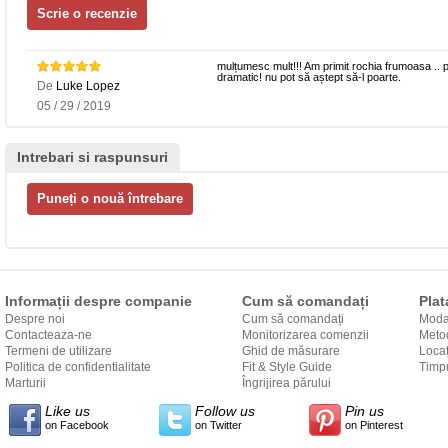
mulțumesc mult!!! Am primit rochia frumoasa .. p
dramatic! nu pot să aștept să-l poarte.
De
Luke Lopez
05 / 29 / 2019
Intrebari si raspunsuri
Informații despre companie
Cum să comandați
Plat
Despre noi
Cum să comandați
Modal
Contacteaza-ne
Monitorizarea comenzii
Metod
Termeni de utilizare
Ghid de măsurare
Locaț
Politica de confidentialitate
Fit & Style Guide
către
Timpu
Marturii
Îngrijirea părului
Like us
Follow us
Pin us
on Facebook
on Twitter
on Pinterest