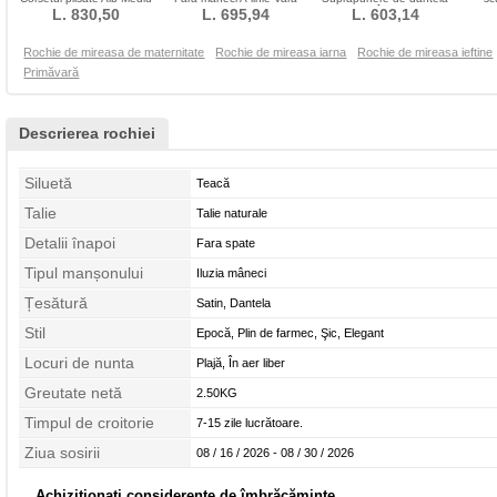
L. 830,50
Etaj lungime
Plajă Talie imperiu
L. 695,94
Cădea În aer liber
L. 603,14
Rochie de mireasa de maternitate
Rochie de mireasa iarna
Rochie de mireasa ieftine
Primăvară
Descrierea rochiei
Siluetă
Teacă
Talie
Talie naturale
Detalii înapoi
Fara spate
Tipul manșonului
Iluzia mâneci
Țesătură
Satin, Dantela
Stil
Epocă, Plin de farmec, Şic, Elegant
Locuri de nunta
Plajă, În aer liber
Greutate netă
2.50KG
Timpul de croitorie
7-15 zile lucrătoare.
Ziua sosirii
08 / 16 / 2026 - 08 / 30 / 2026
Achiziționați considerente de îmbrăcăminte