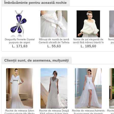
Îmbrăcăminte pentru această rochie
Dragonfly Femeile Crystal
Mănuși de nuntă de iarnă
Nunta de șal elegantă de
Nunta
purpuriu de argint
Cameră oficială de Taffeta
iarnă fără mâneci blană în
pu
furnizarea de colier cu
L. 171,63
L. 55,63
de iarnă
L. 185,60
aer liber
com
ridicata
Clienții sunt, de asemenea, mulțumiți
Rochie de mireasa Şifon
Rochie de mireasa Dragă
Rochie de mireasa Asimetric
Rochi
Corsetul plisate Alb Mediu
Fără mâneci A-linie Vara
Suprapunere de dantela
sc