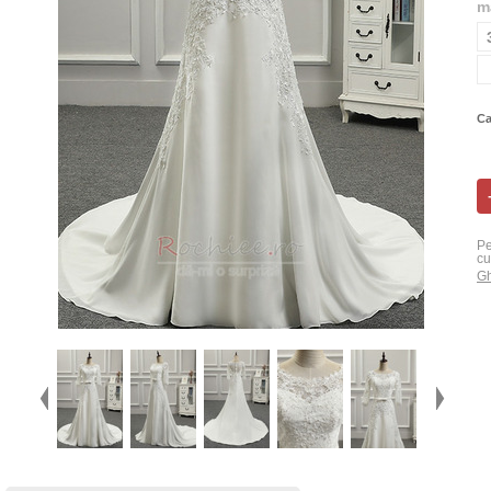
m
Ca
Pe
cu
Gh