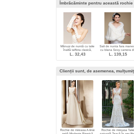
Îmbrăcăminte pentru această rochie
Mănuși de nuntă cu talie
Sali de nunta fara mane
înaltă taffeta clasică,
cu blana Sexy camera d
groasă, fără degete
L. 32,43
L. 139,15
iarnă
Clienții sunt, de asemenea, mulțumiț
Rochie de mireasa A-linie
Rochie de mireasa Tali
zeiţă Modeste Biserică
naturală Teacă În aer lib