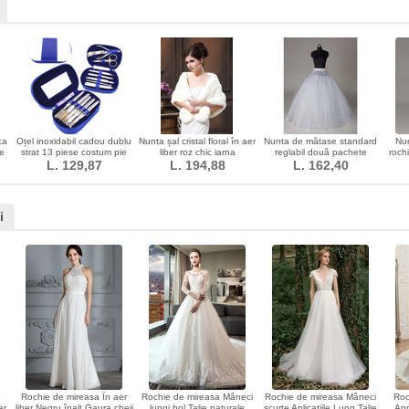
ca
Oțel inoxidabil cadou dublu
Nunta șal cristal floral în aer
Nunta de mătase standard
Nu
e
strat 13 piese costum pie
liber roz chic iarna
reglabil două pachete
roch
caz de unghii caz
L. 129,87
L. 194,88
rochie de mireasă netă
L. 162,40
i
e
Rochie de mireasa În aer
Rochie de mireasa Mâneci
Rochie de mireasa Mâneci
Roc
er
liber Negru înalt Gaura cheii
lungi hol Talie naturale
scurte Aplicatiile Lung Talie
App