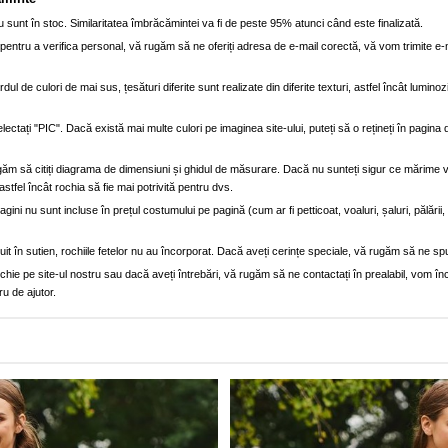
 sunt în stoc. Similaritatea îmbrăcămintei va fi de peste 95% atunci când este finalizată.
entru a verifica personal, vă rugăm să ne oferiți adresa de e-mail corectă, vă vom trimite e-
dul de culori de mai sus, țesături diferite sunt realizate din diferite texturi, astfel încât luminoz
lectați "PIC". Dacă există mai multe culori pe imaginea site-ului, puteți să o rețineți în pagi
găm să citiți diagrama de dimensiuni și ghidul de măsurare. Dacă nu sunteți sigur ce mărime 
astfel încât rochia să fie mai potrivită pentru dvs.
ini nu sunt incluse în prețul costumului pe pagină (cum ar fi petticoat, voaluri, șaluri, pălării
truit în sutien, rochiile fetelor nu au încorporat. Dacă aveți cerințe speciale, vă rugăm să ne sp
e pe site-ul nostru sau dacă aveți întrebări, vă rugăm să ne contactați în prealabil, vom înce
ru de ajutor.