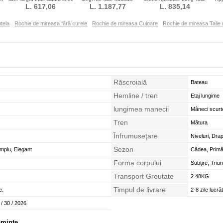
L. 617,06
înapoi
L. 1.187,77
Bandaj Dantela
L. 835,14
naturale
S
tela
Rochie de mireasa fără curele
Rochie de mireasa Culoare
Rochie de mireasa Talie 
Răscroială
Bateau
Hemline / tren
Etaj lungime
lungimea manecii
Mâneci scurt
Tren
Mătura
Înfrumuseţare
Niveluri, Drap
Sezon
mplu, Elegant
Cădea, Primă
Forma corpului
Subţire, Triu
Transport Greutate
2.48KG
Timpul de livrare
e.
2-8 zile lucră
 / 30 / 2026
ăminte