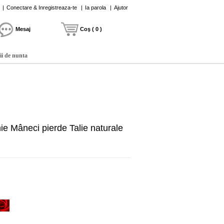
|
Conectare & Inregistreaza-te
|
Ia parola
|
Ajutor
Mesaj
Coş ( 0 )
ii de nunta
ie Mâneci pierde Talie naturale