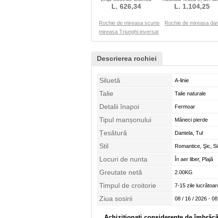
Danila Fără mâneci
L. 626,34
Drapat Sheer Înapoi
L. 1.104,25
Rochie de mireasa scurte
Rochie de mireasa dan
mireasa Triunghi inversat
Descrierea rochiei
Siluetă
A-linie
Talie
Talie naturale
Detalii înapoi
Fermoar
Tipul manșonului
Mâneci pierde
Țesătură
Dantela, Tul
Stil
Romantice, Şic, Si
Locuri de nunta
În aer liber, Plajă
Greutate netă
2.00KG
Timpul de croitorie
7-15 zile lucrătoar
Ziua sosirii
08 / 16 / 2026 - 08
Achiziționați considerente de îmbrăc