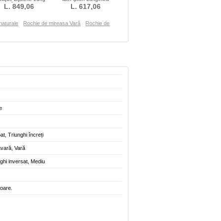
heer Înapoi Sirenă
L. 849,06
podelei Fara spate
L. 617,06
naturale
Rochie de mireasa Vară
Rochie de
e
at, Triunghi încreți
vară, Vară
nghi inversat, Mediu
toare.