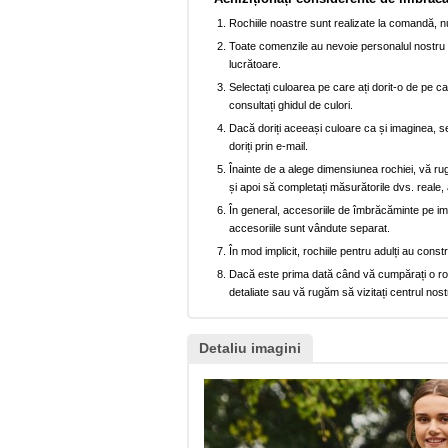
Rochiile noastre sunt realizate la comandă, nu
Toate comenzile au nevoie personalul nostru p
lucrătoare.
Selectați culoarea pe care ați dorit-o de pe car
consultați ghidul de culori.
Dacă doriți aceeași culoare ca și imaginea, se
doriți prin e-mail.
Înainte de a alege dimensiunea rochiei, vă ru
și apoi să completați măsurătorile dvs. reale, 
În general, accesoriile de îmbrăcăminte pe imag
accesoriile sunt vândute separat.
În mod implicit, rochiile pentru adulți au cons
Dacă este prima dată când vă cumpărați o rochi
detaliate sau vă rugăm să vizitați centrul nost
Detaliu imagini