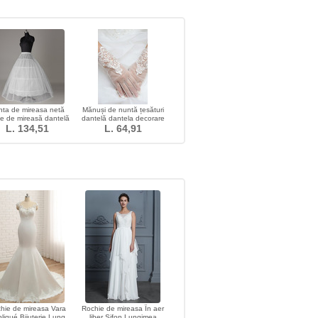
nta de mireasa netă
Mănuși de nuntă țesături
ie de mireasă dantelă
dantelă dantela decorare
tundere standard
L. 134,51
L. 64,91
dantela
hie de mireasa Vara
Rochie de mireasa În aer
liqué Bijuterie Lung
liber Şifon Lungimea