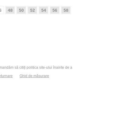
6
48
50
52
54
56
58
andăm să citiți politica site-ului înainte de a
eturnare
Ghid de măsurare