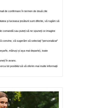
mail de confirmare în termen de două zile
itatea și lucioasa țesăturii sunt diferite, vă rugăm să
na de comandă sau puteți să ne spuneți ce imagine
vă convine, vă sugerăm să selectați "personalizat"
, eșarfe, mănuși și așa mai departe), toate
uneți în avans.
rca tot posibilul să vă oferim mai multe informații