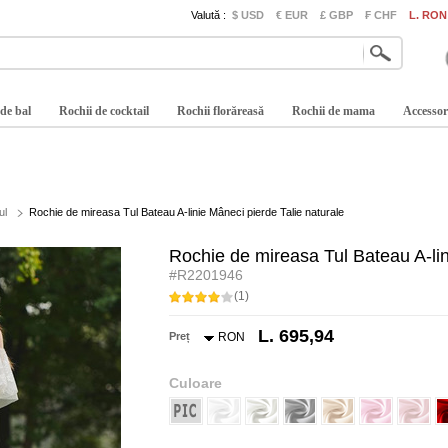
Valută :
$ USD
€ EUR
£ GBP
₣ CHF
L. RON
 de bal
Rochii de cocktail
Rochii florăreasă
Rochii de mama
Accessor
ul
Rochie de mireasa Tul Bateau A-linie Mâneci pierde Talie naturale
Rochie de mireasa Tul Bateau A-lin
#R2201946
(1)
L. 695,94
Preț
RON
Culoare