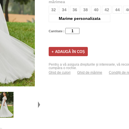
mărimea
32
34
36
38
40
42
44
4
Marime personalizata
Cantitate :
Pentru a vă asigura drepturile și interesele, vă recom
cumpăra o rochie.
Ghid de culori
Ghid de mărime
Condiții de r