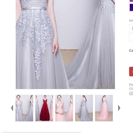
m
Ca
Pe
cu
Gh