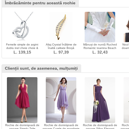
Îmbrăcăminte pentru această rochie
Femeile simple de argint
Aliaj Crystal Înălțime de
Mănuși de nuntă Ruched
Noul
dublu inel cheie cheie &
înaltă calitate Broșă
Romantic toamna Beach
doam
L. 139,15
pandantiv
L. 97,39
L. 32,43
Taffeta
mijloc
chim
Clienții sunt, de asemenea, mulțumiți
Rochie de domnişoară de
Rochie de domnişoară de
Rochie de domnişoară de
Roch
onoare Simplu Talie
onoare Curele de spaghete
onoare Şifon Elegant
onoare