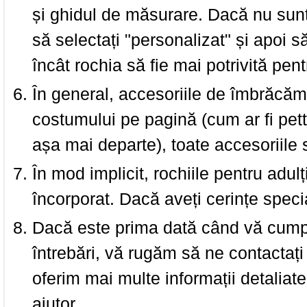
și ghidul de măsurare. Dacă nu sun
să selectați "personalizat" și apoi s
încât rochia să fie mai potrivită pen
În general, accesoriile de îmbrăcămi
costumului pe pagină (cum ar fi pettic
așa mai departe), toate accesoriile
În mod implicit, rochiile pentru adulț
încorporat. Dacă aveți cerințe spec
Dacă este prima dată când vă cumpăr
întrebări, vă rugăm să ne contactați 
oferim mai multe informații detaliat
ajutor.