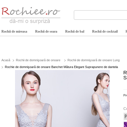
Rochii de mireasa
Rochii de seara
Rochii de bal
Rochii de cocktail
Acasă
Rochii de domnişoară de onoare
Rochii de domnişoară de onoare Lung
Rochie de domnişoară de onoare Banchet Mătura Elegant Suprapunere de dantela
R
S
Pr
C