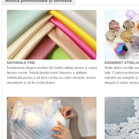
Muncă profesională și serioasă
MATERIALE FINE
BĂRBIERIT STRĂLU
Întotdeauna alegem țesături de înaltă calitate pentru a coase
Multe dintre rochiile n
fiecare rochie. Îmbrăcăminții noștri folosesc o abilitate
talie. Croitorii profesi
sofisticată pentru a vă face rochia cu culori vibrante, texturi
mândrie pe margele și 
abundente și să fie strălucitoare.
elegant și clasic pentr