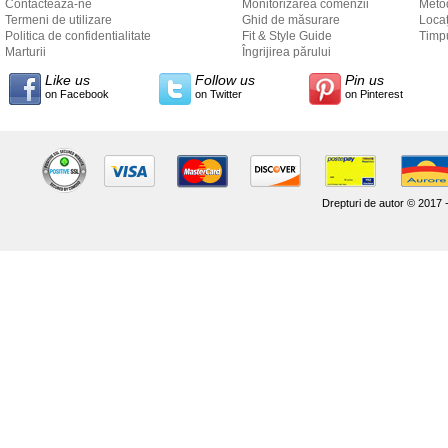
Contacteaza-ne
Monitorizarea comenzii
Metod
Termeni de utilizare
Ghid de măsurare
Locaț
Politica de confidentialitate
Fit & Style Guide
către
Timpu
Marturii
Îngrijirea părului
Like us
Follow us
Pin us
on Facebook
on Twitter
on Pinterest
Drepturi de autor © 2017