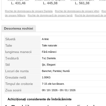
naturale Fără mâneci
L. 431,46
L. 445,38
Talie imperiu
Lungime podea Broderie
L. 561,38
Rochie de domnisoara de onoare Dantela
Rochie de domnisoara de onoare şifon
Roc
de onoare Mătura
Rochie de domnişoară de onoare Iarnă
Rochii de domnişoară de o
Descrierea rochiei
Siluetă
A-linie
Talie
Talie naturale
lungimea manecii
Fără mâneci
Țesătură
Tul, Dantela
Stil
Şic, Elegant
Locuri de nunta
Banchet, Partidul, Nuntă
Greutate netă
1.00KG
Timpul de croitorie
7-15 zile lucrătoare.
Ziua sosirii
08 / 18 / 2026 - 09 / 01 / 2026
Achiziționați considerente de îmbrăcăminte