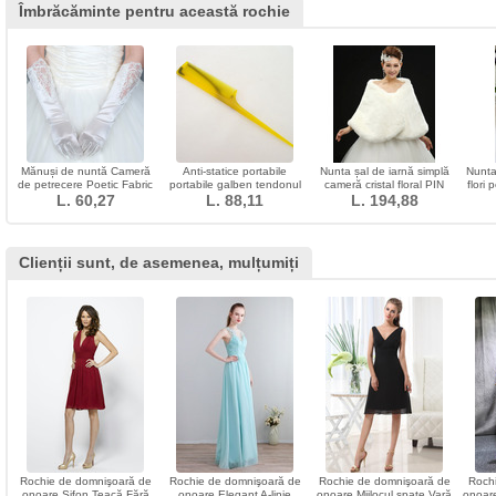
Îmbrăcăminte pentru această rochie
Mănuși de nuntă Cameră
Anti-statice portabile
Nunta șal de iarnă simplă
Nunta
de petrecere Poetic Fabric
portabile galben tendonul
cameră cristal floral PIN
flori
Lace Aplică
L. 60,27
de tendon de mici
L. 88,11
L. 194,88
dimensiuni
Clienții sunt, de asemenea, mulțumiți
Rochie de domnişoară de
Rochie de domnişoară de
Rochie de domnişoară de
Roch
onoare Sifon Teacă Fără
onoare Elegant A-linie
onoare Mijlocul spate Vară
onoare