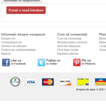
Intrebari si raspunsuri
Informații despre companie
Cum să comandați
Plat
Despre noi
Cum să comandați
Modal
Contacteaza-ne
Monitorizarea comenzii
Metod
Termeni de utilizare
Ghid de măsurare
Locaț
Politica de confidentialitate
Fit & Style Guide
către
Timpu
Marturii
Îngrijirea părului
Like us
Follow us
Pin us
on Facebook
on Twitter
on Pinterest
Drepturi de autor © 2017