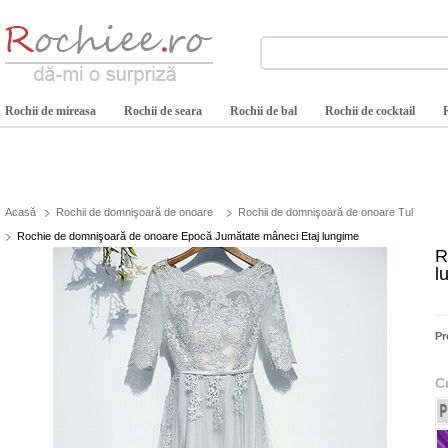
Rochii de mireasa
Rochii de seara
Rochii de bal
Rochii de cocktail
Acasă
Rochii de domnişoară de onoare
Rochii de domnişoară de onoare Tul
Rochie de domnişoară de onoare Epocă Jumătate mâneci Etaj lungime
R
l
Pr
C