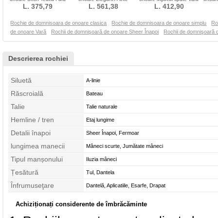
mâneci Danila
L. 375,79
Dantela Dantelă
L. 561,38
Negru Esarfe
L. 412,90
Rochie de domnisoara de onoare clasica
Rochie de domnisoara de onoare simplu
Ro
de onoare Vară
Rochii de domnişoară de onoare Sheer Înapoi
Rochii de domnişoară 
Descrierea rochiei
Siluetă
A-linie
Răscroială
Bateau
Talie
Talie naturale
Hemline / tren
Etaj lungime
Detalii înapoi
Sheer Înapoi, Fermoar
lungimea manecii
Mâneci scurte, Jumătate mâneci
Tipul manșonului
Iluzia mâneci
Țesătură
Tul, Dantela
Înfrumuseţare
Dantelă, Aplicatiile, Esarfe, Drapat
Achiziționați considerente de îmbrăcăminte