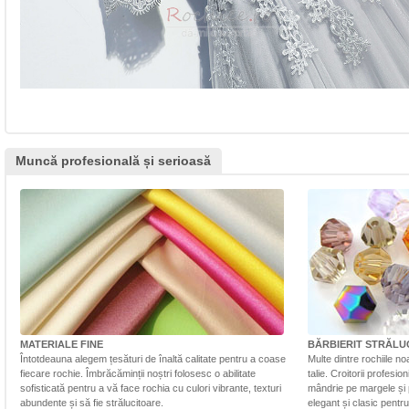
Muncă profesională și serioasă
MATERIALE FINE
BĂRBIERIT STRĂLU
Întotdeauna alegem țesături de înaltă calitate pentru a coase
Multe dintre rochiile n
fiecare rochie. Îmbrăcăminții noștri folosesc o abilitate
talie. Croitorii profesi
sofisticată pentru a vă face rochia cu culori vibrante, texturi
mândrie pe margele și 
abundente și să fie strălucitoare.
elegant și clasic pentr