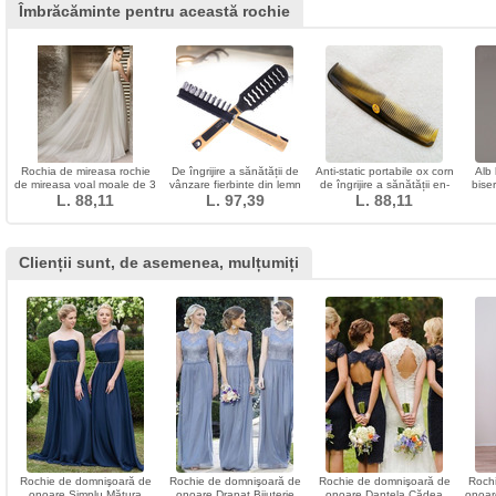
Îmbrăcăminte pentru această rochie
Rochia de mireasa rochie
De îngrijire a sănătății de
Anti-static portabile ox corn
Alb 
de mireasa voal moale de 3
vânzare fierbinte din lemn
de îngrijire a sănătății en-
bise
metri lungime și două voal
L. 88,11
mâner din material plastic
L. 97,39
L. 88,11
gros
moale strat
de înaltă calitate, mici
ornamente
Clienții sunt, de asemenea, mulțumiți
Rochie de domnişoară de
Rochie de domnişoară de
Rochie de domnişoară de
Roch
onoare Simplu Mătura
onoare Drapat Bijuterie
onoare Dantela Cădea
onoare