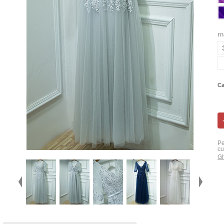
m
Ca
Pe
cu
Gh