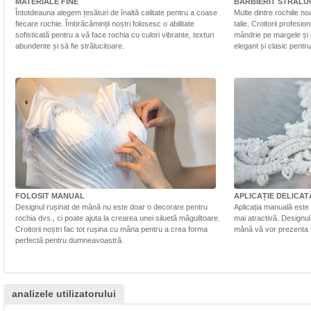
MATERIALE FINE
BĂRBIERIT STRĂLU
Întotdeauna alegem țesături de înaltă calitate pentru a coase
Multe dintre rochiile n
fiecare rochie. Îmbrăcăminții noștri folosesc o abilitate
talie. Croitorii profesi
sofisticată pentru a vă face rochia cu culori vibrante, texturi
mândrie pe margele și 
abundente și să fie strălucitoare.
elegant și clasic pentr
FOLOSIT MANUAL
APLICAȚIE DELICAT
Designul rușinat de mână nu este doar o decorare pentru
Aplicația manuală este 
rochia dvs., ci poate ajuta la crearea unei siluetă măgulitoare.
mai atractivă. Designul 
Croitorii noștri fac tot rușina cu mâna pentru a crea forma
mână vă vor prezenta r
perfectă pentru dumneavoastră.
analizele utilizatorului