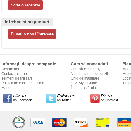
Intrebari si raspunsuri
Informații despre companie
Cum să comandați
Plat
Despre noi
Cum să comandați
Modal
Contacteaza-ne
Monitorizarea comenzii
Metod
Termeni de utilizare
Ghid de măsurare
Locaț
Politica de confidentialitate
Fit & Style Guide
către
Timpu
Marturii
Îngrijirea părului
Like us
Follow us
Pin us
on Facebook
on Twitter
on Pinterest