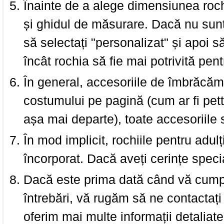
Înainte de a alege dimensiunea roch
și ghidul de măsurare. Dacă nu sun
să selectați "personalizat" și apoi s
încât rochia să fie mai potrivită pen
În general, accesoriile de îmbrăcămi
costumului pe pagină (cum ar fi pettic
așa mai departe), toate accesoriile
În mod implicit, rochiile pentru adulț
încorporat. Dacă aveți cerințe spec
Dacă este prima dată când vă cumpăr
întrebări, vă rugăm să ne contactați 
oferim mai multe informații detaliat