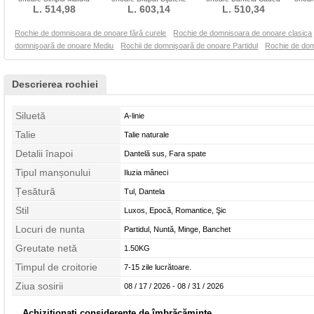
Conservatie Curea cu
L. 514,98
Fără mâneci Talie naturală
L. 603,14
Mâneci plafonate
L. 510,34
margele
Rochie de domnisoara de onoare fără curele
Rochie de domnisoara de onoare clasica
domnişoară de onoare Mediu
Rochii de domnişoară de onoare Partidul
Rochie de dom
Descrierea rochiei
Siluetă
A-linie
Talie
Talie naturale
Detalii înapoi
Dantelă sus, Fara spate
Tipul manșonului
Iluzia mâneci
Țesătură
Tul, Dantela
Stil
Luxos, Epocă, Romantice, Şic
Locuri de nunta
Partidul, Nuntă, Minge, Banchet
Greutate netă
1.50KG
Timpul de croitorie
7-15 zile lucrătoare.
Ziua sosirii
08 / 17 / 2026 - 08 / 31 / 2026
Achiziționați considerente de îmbrăcăminte