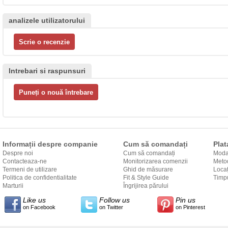
analizele utilizatorului
Intrebari si raspunsuri
Informații despre companie
Cum să comandați
Plat
Despre noi
Cum să comandați
Modal
Contacteaza-ne
Monitorizarea comenzii
Metod
Termeni de utilizare
Ghid de măsurare
Locaț
Politica de confidentialitate
Fit & Style Guide
către
Timpu
Marturii
Îngrijirea părului
Like us
Follow us
Pin us
on Facebook
on Twitter
on Pinterest