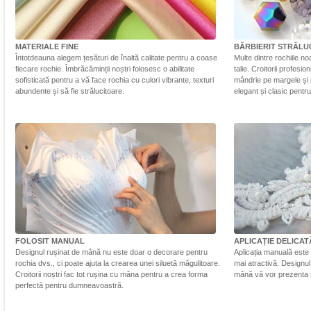
MATERIALE FINE
BĂRBIERIT STRĂLU
Întotdeauna alegem țesături de înaltă calitate pentru a coase
Multe dintre rochiile n
fiecare rochie. Îmbrăcăminții noștri folosesc o abilitate
talie. Croitorii profesi
sofisticată pentru a vă face rochia cu culori vibrante, texturi
mândrie pe margele și 
abundente și să fie strălucitoare.
elegant și clasic pentr
FOLOSIT MANUAL
APLICAȚIE DELICAT
Designul rușinat de mână nu este doar o decorare pentru
Aplicația manuală este 
rochia dvs., ci poate ajuta la crearea unei siluetă măgulitoare.
mai atractivă. Designul 
Croitorii noștri fac tot rușina cu mâna pentru a crea forma
mână vă vor prezenta r
perfectă pentru dumneavoastră.