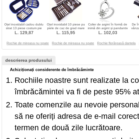
Oțel inoxidabil cadou dublu
Oțel inoxidabil 10 piese pu
Colier de argint în formă de
De în
strat 13 piese costum pie
piele de caz de grad mare
inimă din argint și pandantiv
vânza
caz de unghii caz
L. 129,87
de unghii de tăiere festival
L. 115,95
L. 102,03
mâner
de 
Rochie de mireasa nu spate
Rochie de mireasa nu spate
Rochie florăreasă dantela
descrierea produsului
Achiziționați considerente de îmbrăcăminte
Rochiile noastre sunt realizate la c
îmbrăcămintei va fi de peste 95% at
Toate comenzile au nevoie personalu
să ne oferiți adresa de e-mail corec
termen de două zile lucrătoare.