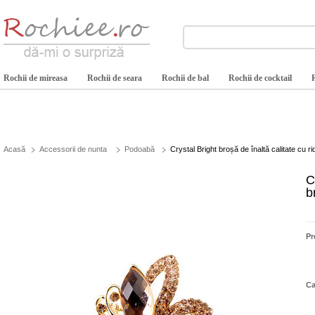
Rochii de mireasa
Rochii de seara
Rochii de bal
Rochii de cocktail
Acasă
Accessorii de nunta
Podoabă
Crystal Bright broșă de înaltă calitate cu 
C
b
Pr
Ca