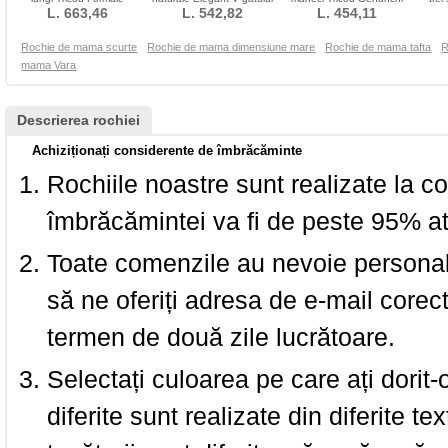
Cascadorie cascadă
L. 663,46
Costum Lungime de glezna
L. 542,82
lungime Banchet
L. 454,11
Tr
Rochie de mama scurte
Rochie de mama dimensiune mare
Rochie de mama tafta
R
mama Vara
Descrierea rochiei
Achiziționați considerente de îmbrăcăminte
Rochiile noastre sunt realizate la c
îmbrăcămintei va fi de peste 95% at
Toate comenzile au nevoie personalu
să ne oferiți adresa de e-mail corec
termen de două zile lucrătoare.
Selectați culoarea pe care ați dorit-
diferite sunt realizate din diferite te