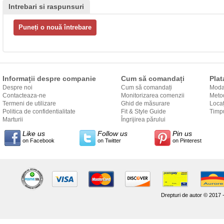
Intrebari si raspunsuri
Informații despre companie
Cum să comandați
Plat
Despre noi
Cum să comandați
Modal
Contacteaza-ne
Monitorizarea comenzii
Metod
Termeni de utilizare
Ghid de măsurare
Locaț
Politica de confidentialitate
Fit & Style Guide
către
Timpu
Marturii
Îngrijirea părului
Like us
Follow us
Pin us
on Facebook
on Twitter
on Pinterest
Drepturi de autor © 2017