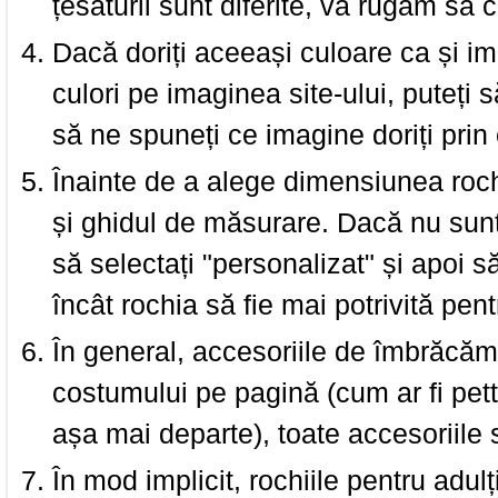
țesăturii sunt diferite, vă rugăm să c
Dacă doriți aceeași culoare ca și i
culori pe imaginea site-ului, puteți
să ne spuneți ce imagine doriți prin 
Înainte de a alege dimensiunea roch
și ghidul de măsurare. Dacă nu sun
să selectați "personalizat" și apoi s
încât rochia să fie mai potrivită pen
În general, accesoriile de îmbrăcămi
costumului pe pagină (cum ar fi pettic
așa mai departe), toate accesoriile
În mod implicit, rochiile pentru adulț