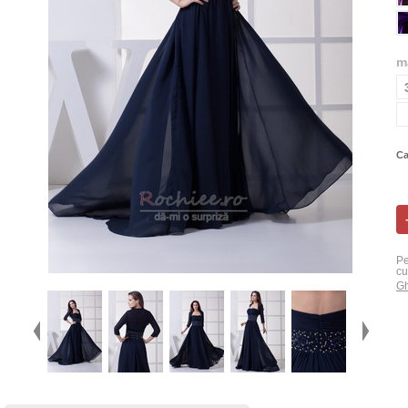
m
Ca
Pe
cu
Gh