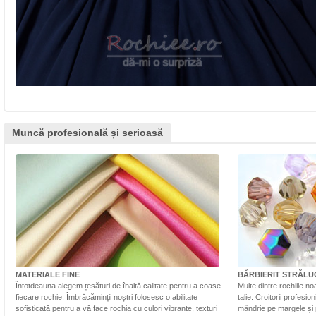
Muncă profesională și serioasă
MATERIALE FINE
BĂRBIERIT STRĂLU
Întotdeauna alegem țesături de înaltă calitate pentru a coase
Multe dintre rochiile n
fiecare rochie. Îmbrăcăminții noștri folosesc o abilitate
talie. Croitorii profesi
sofisticată pentru a vă face rochia cu culori vibrante, texturi
mândrie pe margele și 