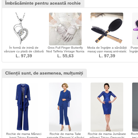
Îmbrăcăminte pentru această rochie
În formă de inimă de
Gros Full Finger Butterfly
Moda de îngrijire a sănătății
Purpu
vânzare cu plată de căldură
Nod Taffeta Vintage Nunta
masaj ușor masaj anti-static
îngrij
Femei luminos Pandantiv
L. 97,39
L. 55,63
Mănuși
mâner din lemn podoaba
L. 97,39
stralucire
Clienții sunt, de asemenea, mulțumiți
Rochie de mama Mâneci
Rochie de mama Talie
Rochie de mama Jumătate
Roch
lungi Tricou Formale
naturale Elegant V gâtului
mâneci Tricou Genunchi
trei