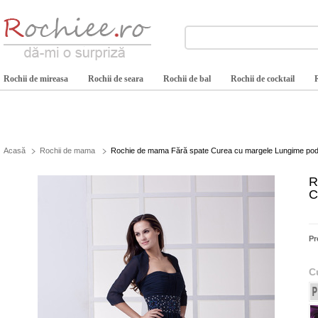
Rochii de mireasa
Rochii de seara
Rochii de bal
Rochii de cocktail
Acasă
Rochii de mama
Rochie de mama Fără spate Curea cu margele Lungime pod
R
C
Pr
C