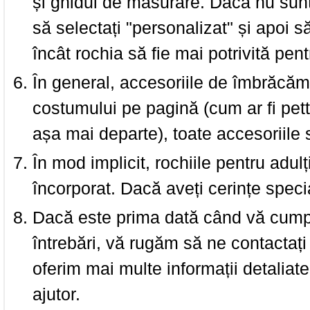
și ghidul de măsurare. Dacă nu sun
să selectați "personalizat" și apoi s
încât rochia să fie mai potrivită pen
În general, accesoriile de îmbrăcămi
costumului pe pagină (cum ar fi pettic
așa mai departe), toate accesoriile
În mod implicit, rochiile pentru adulț
încorporat. Dacă aveți cerințe spec
Dacă este prima dată când vă cumpăr
întrebări, vă rugăm să ne contactați 
oferim mai multe informații detaliat
ajutor.