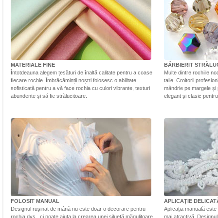
MATERIALE FINE
BĂRBIERIT STRĂLU
Întotdeauna alegem țesături de înaltă calitate pentru a coase
Multe dintre rochiile n
fiecare rochie. Îmbrăcăminții noștri folosesc o abilitate
talie. Croitorii profesi
sofisticată pentru a vă face rochia cu culori vibrante, texturi
mândrie pe margele și 
abundente și să fie strălucitoare.
elegant și clasic pentr
FOLOSIT MANUAL
APLICAȚIE DELICAT
Designul rușinat de mână nu este doar o decorare pentru
Aplicația manuală este 
rochia dvs., ci poate ajuta la crearea unei siluetă măgulitoare.
mai atractivă. Designul 