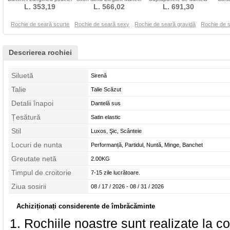
Elegant Mâneci scurte
L. 353,19
scurte Mătura
L. 566,02
Aplicatiile Cădea Mâneci
L. 691,30
lungi
Rochie de seară scurte
Rochie de seară sexy
Rochie de seară gravidă
Rochie de 
Descrierea rochiei
Siluetă
Sirenă
Talie
Talie Scăzut
Detalii înapoi
Dantelă sus
Țesătură
Satin elastic
Stil
Luxos, Şic, Scânteie
Locuri de nunta
Performanță, Partidul, Nuntă, Minge, Banchet
Greutate netă
2.00KG
Timpul de croitorie
7-15 zile lucrătoare.
Ziua sosirii
08 / 17 / 2026 - 08 / 31 / 2026
Achiziționați considerente de îmbrăcăminte
Rochiile noastre sunt realizate la c