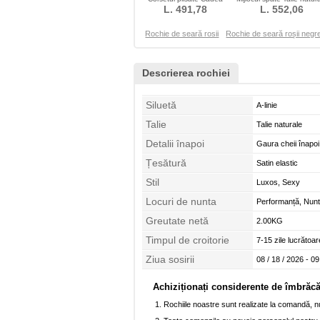
Coral Talie Scăzut
L. 491,78
Cădea Banchet
L. 552,06
Rochie de seară rosii
Rochie de seară roșii negr
Descrierea rochiei
Siluetă
A-linie
Talie
Talie naturale
Detalii înapoi
Gaura cheii înapoi
Țesătură
Satin elastic
Stil
Luxos, Sexy
Locuri de nunta
Performanță, Nunt
Greutate netă
2.00KG
Timpul de croitorie
7-15 zile lucrătoar
Ziua sosirii
08 / 18 / 2026 - 09
Achiziționați considerente de îmbrăc
Rochiile noastre sunt realizate la comandă, nu