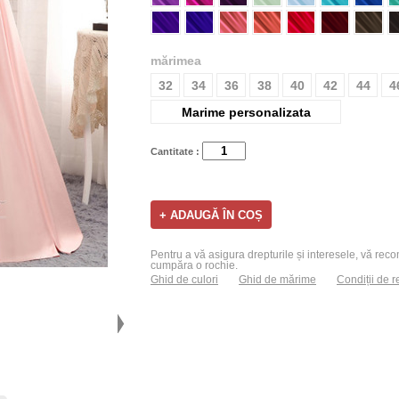
mărimea
32
34
36
38
40
42
44
4
Marime personalizata
Cantitate :
Pentru a vă asigura drepturile și interesele, vă recom
cumpăra o rochie.
Ghid de culori
Ghid de mărime
Condiții de r