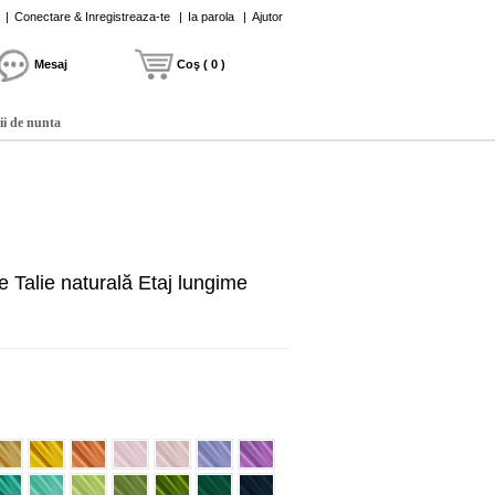
|
Conectare & Inregistreaza-te
|
Ia parola
|
Ajutor
Mesaj
Coş ( 0 )
ii de nunta
e Talie naturală Etaj lungime