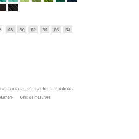
6
48
50
52
54
56
58
andăm să citiți politica site-ului înainte de a
eturnare
Ghid de măsurare