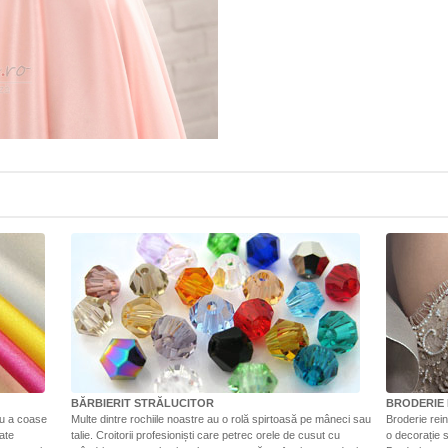
BĂRBIERIT STRĂLUCITOR
BRODERIE 
ru a coase
Multe dintre rochiile noastre au o rolă spirtoasă pe mâneci sau
Broderie rein
tate
talie. Croitorii profesioniști care petrec orele de cusut cu
o decorație s