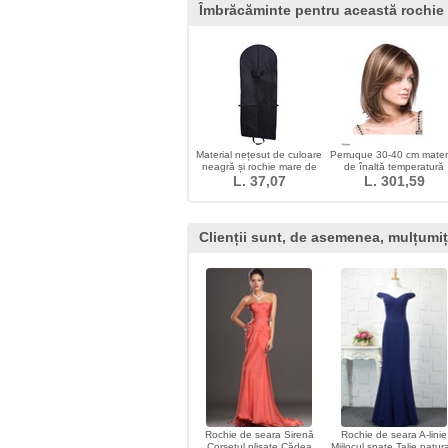
Îmbrăcăminte pentru această rochie
Material nețesut de culoare
Perruque 30-40 cm mater
neagră și rochie mare de
de înaltă temperatură
praf acopere punga de
L. 37,07
scurtă drept adecvat pen
L. 301,59
mână rochie
femei
Clienții sunt, de asemenea, mulțumiț
Rochie de seara Sirenă
Rochie de seara A-linie
Corsetul plisate Cădea
Mijlocul spate Talie natur