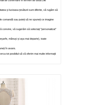
mail de confirmare în termen de două zile
itatea și lucioasa țesăturii sunt diferite, vă rugăm să
na de comandă sau puteți să ne spuneți ce imagine
vă convine, vă sugerăm să selectați "personalizat"
, eșarfe, mănuși și așa mai departe), toate
uneți în avans.
rca tot posibilul să vă oferim mai multe informații