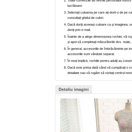
Toate comenzile au nevoie personalul nostru p
lucrătoare.
Selectați culoarea pe care ați dorit-o de pe car
consultați ghidul de culori.
Dacă doriți aceeași culoare ca și imaginea, se
doriți prin e-mail.
Înainte de a alege dimensiunea rochiei, vă ru
și apoi să completați măsurătorile dvs. reale, 
În general, accesoriile de îmbrăcăminte pe imag
accesoriile sunt vândute separat.
În mod implicit, rochiile pentru adulți au cons
Dacă este prima dată când vă cumpărați o rochi
detaliate sau vă rugăm să vizitați centrul nost
Detaliu imagini