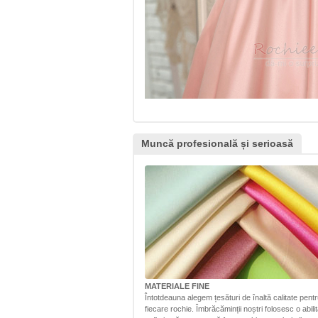
Muncă profesională și serioasă
MATERIALE FINE
Întotdeauna alegem țesături de înaltă calitate pent
fiecare rochie. Îmbrăcăminții noștri folosesc o abili