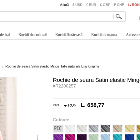
Valută :
$ USD
€ EUR
£ GBP
₣ CHF
L. RON
 de bal
Rochii de cocktail
Rochii florăreasă
Rochii de mama
Accessor
Rochie de seara Satin elastic Minge Talie naturală Etaj lungime
Rochie de seara Satin elastic Ming
#R2200257
L. 658,77
Preț
RON
Culoare