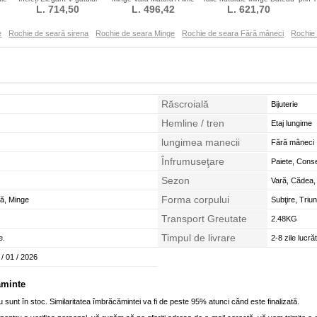
L. 714,50
Multi strat
Talie naturale
L. 496,42
Mâneci scurte
L. 621,70
e
Rochie de seară sirena
Rochie de seara Minge
Rochie de seara Fără mâneci
Rochie
Răscroială
Bijuterie
Hemline / tren
Etaj lungime
lungimea manecii
Fără mâneci
Înfrumuseţare
Paiete, Conse
Sezon
Vară, Cădea,
Forma corpului
ă, Minge
Subţire, Triu
Transport Greutate
2.48KG
Timpul de livrare
e.
2-8 zile lucră
 / 01 / 2026
ăminte
 sunt în stoc. Similaritatea îmbrăcămintei va fi de peste 95% atunci când este finalizată.