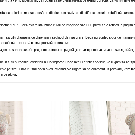
entru a verifica personal, vă rugăm să ne oferiți adresa de e-mail corectă, vă vom trimite e-
dul de culori de mai sus, țesături diferite sunt realizate din diferite texturi, astfel încât luminoz
lectați "PIC". Dacă există mai multe culori pe imaginea site-ului, puteți să o rețineți în pagi
găm să citiți diagrama de dimensiuni și ghidul de măsurare. Dacă nu sunteți sigur ce mărime 
astfel încât rochia să fie mai potrivită pentru dvs.
ini nu sunt incluse în prețul costumului pe pagină (cum ar fi petticoat, voaluri, șaluri, pălării
truit în sutien, rochiile fetelor nu au încorporat. Dacă aveți cerințe speciale, vă rugăm să ne sp
e pe site-ul nostru sau dacă aveți întrebări, vă rugăm să ne contactați în prealabil, vom înce
ru de ajutor.