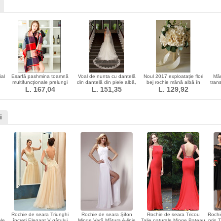
ial
Eșarfă pashmina toamnă
Voal de nunta cu dantelă
Noul 2017 exploatație flori
Măn
multifuncționale prelungi
din dantelă din piele albă,
bej rochie mână albă în
tran
tru
tinerele femei
L. 167,04
cu lungime medie
L. 151,35
L. 129,92
mână
umb
i
Rochie de seara Triunghi
Rochie de seara Şifon
Rochie de seara Tricou
Rochi
ale
încreți Elegant V gâtului
Minge Vară Mătura A-linie
Talie naturale Minge Bateau
prin 