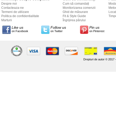
Despre noi
Cum să comandați
Modal
Contacteaza-ne
Monitorizarea comenzii
Metod
Termeni de utilizare
Ghid de măsurare
Locaț
Politica de confidentialitate
Fit & Style Guide
către
Timpu
Marturii
Îngrijirea părului
Like us
Follow us
Pin us
on Facebook
on Twitter
on Pinterest
Drepturi de autor © 2017