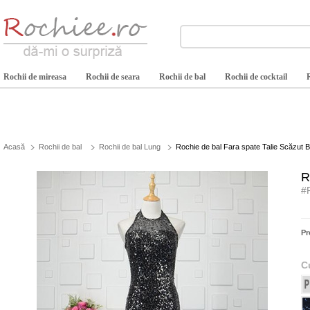
Rochii de mireasa
Rochii de seara
Rochii de bal
Rochii de cocktail
Acasă
Rochii de bal
Rochii de bal Lung
Rochie de bal Fara spate Talie Scăzut Bi
R
#
Pr
C