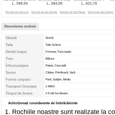
L. 598,50
Vară
L. 584,58
Fără mâneci
gâtului Talie naturale
L. 621,70
nat
Rochie de bal roșu
Rochie de bal Simplu
Rochie de bal Paiete
Rochii de bal Subţire
Descrierea rochiei
Siluetă
Sirenă
Talie
Talie Scăzut
Detalii înapoi
Fermoar, Fara spate
Tren
Mătura
Înfrumuseţare
Paiete, Cascadă
Sezon
Cădea, Primăvară, Vară
Forma corpului
Pară, Subţire, Mediu
Transport Greutate
2.48KG
Timpul de livrare
2-8 zile lucrătoare.
Achiziționați considerente de îmbrăcăminte
Rochiile noastre sunt realizate la c