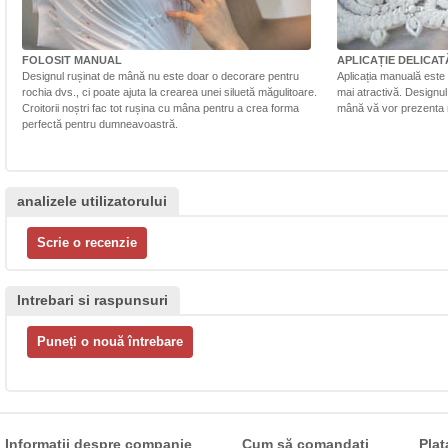
FOLOSIT MANUAL
APLICAȚIE DELICAT
Designul rușinat de mână nu este doar o decorare pentru
Aplicația manuală este 
rochia dvs., ci poate ajuta la crearea unei siluetă măgulitoare.
mai atractivă. Designul 
Croitorii noștri fac tot rușina cu mâna pentru a crea forma
mână vă vor prezenta r
perfectă pentru dumneavoastră.
analizele utilizatorului
Intrebari si raspunsuri
Informații despre companie
Cum să comandați
Plat