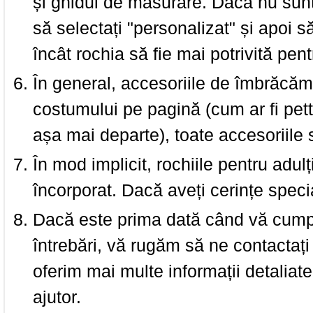
și ghidul de măsurare. Dacă nu sun
să selectați "personalizat" și apoi s
încât rochia să fie mai potrivită pen
În general, accesoriile de îmbrăcămi
costumului pe pagină (cum ar fi pettic
așa mai departe), toate accesoriile
În mod implicit, rochiile pentru adulț
încorporat. Dacă aveți cerințe spec
Dacă este prima dată când vă cumpăr
întrebări, vă rugăm să ne contactați 
oferim mai multe informații detaliat
ajutor.