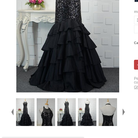
m
Ca
Pe
cu
Gh