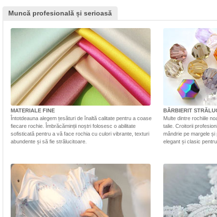
Muncă profesională și serioasă
MATERIALE FINE
BĂRBIERIT STRĂLU
Întotdeauna alegem țesături de înaltă calitate pentru a coase
Multe dintre rochiile n
fiecare rochie. Îmbrăcăminții noștri folosesc o abilitate
talie. Croitorii profesi
sofisticată pentru a vă face rochia cu culori vibrante, texturi
mândrie pe margele și 
abundente și să fie strălucitoare.
elegant și clasic pentr