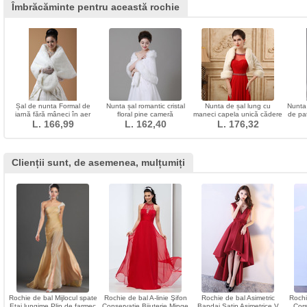
Îmbrăcăminte pentru această rochie
Șal de nunta Formal de
Nunta șal romantic cristal
Nunta de șal lung cu
Nunta
iarnă fără mâneci în aer
floral pine cameră
maneci capela unică cădere
de pat
L. 166,99
liber
L. 162,40
L. 176,32
de blană
la mod
Clienții sunt, de asemenea, mulțumiți
Rochie de bal Mijlocul spate
Rochie de bal A-linie Şifon
Rochie de bal Asimetric
Rochi
Etaj lungime Plin de farmec
Conservatie Bijuterie Minge
Bandaj Satin Asimetrice V
Cors