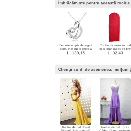
Îmbrăcăminte pentru această rochie
Femeile simple de argint
Rochie de mireasa praf
dublu inel cheie cheie &
solid praf capac de pra
L. 139,15
pandantiv
acoperă producătorii d
L. 32,43
praf acoperă
Clienții sunt, de asemenea, mulțumiț
Rochie de bal Cristal
Rochie de bal Epocă
Toamnă Talie naturală
Cădea Drapat Asimetric