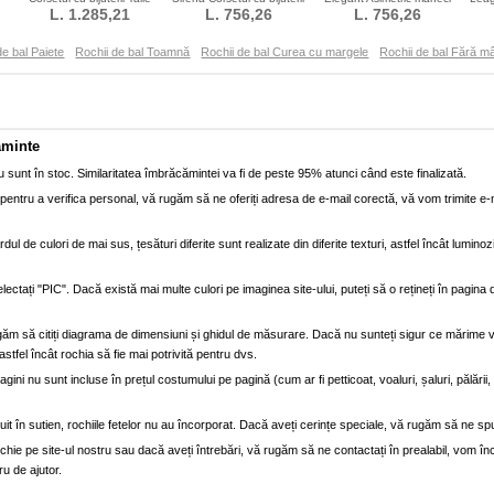
ale
naturală Mâneci plafonate
L. 1.285,21
Cristal Dantela
L. 756,26
Toamnă Subţire
L. 756,26
e bal Paiete
Rochii de bal Toamnă
Rochii de bal Curea cu margele
Rochii de bal Fără m
ăminte
 sunt în stoc. Similaritatea îmbrăcămintei va fi de peste 95% atunci când este finalizată.
entru a verifica personal, vă rugăm să ne oferiți adresa de e-mail corectă, vă vom trimite e-
dul de culori de mai sus, țesături diferite sunt realizate din diferite texturi, astfel încât luminoz
lectați "PIC". Dacă există mai multe culori pe imaginea site-ului, puteți să o rețineți în pagi
găm să citiți diagrama de dimensiuni și ghidul de măsurare. Dacă nu sunteți sigur ce mărime 
astfel încât rochia să fie mai potrivită pentru dvs.
ini nu sunt incluse în prețul costumului pe pagină (cum ar fi petticoat, voaluri, șaluri, pălării
truit în sutien, rochiile fetelor nu au încorporat. Dacă aveți cerințe speciale, vă rugăm să ne sp
e pe site-ul nostru sau dacă aveți întrebări, vă rugăm să ne contactați în prealabil, vom înce
ru de ajutor.