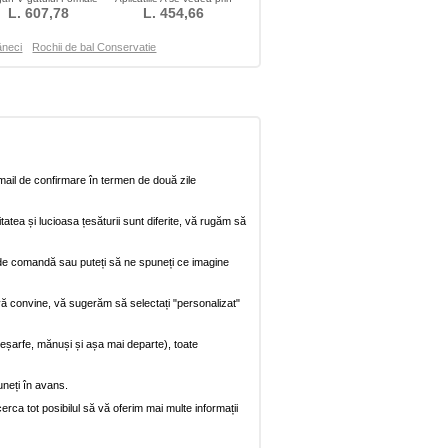
Talie naturale
L. 607,78
Satin Elegant
L. 454,66
âneci
Rochii de bal Conservatie
mail de confirmare în termen de două zile
itatea și lucioasa țesăturii sunt diferite, vă rugăm să
na de comandă sau puteți să ne spuneți ce imagine
vă convine, vă sugerăm să selectați "personalizat"
, eșarfe, mănuși și așa mai departe), toate
uneți în avans.
rca tot posibilul să vă oferim mai multe informații