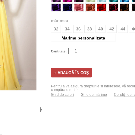
mărimea
32
34
36
38
40
42
44
4
Marime personalizata
Cantitate :
Pentru a vă asigura drepturile și interesele, vă recom
cumpăra o rochie.
Ghid de culori
Ghid de mărime
Condiții de r