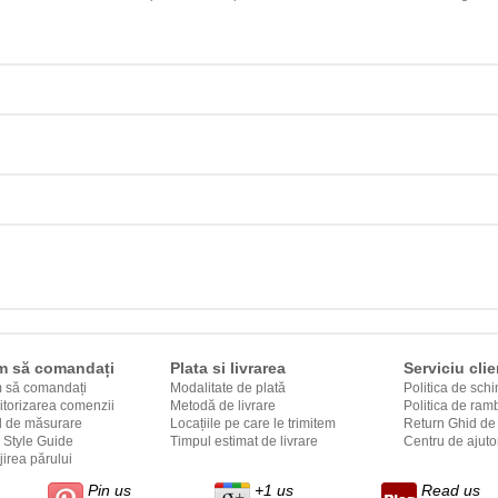
 să comandați
Plata si livrarea
Serviciu clie
 să comandați
Modalitate de plată
Politica de sch
torizarea comenzii
Metodă de livrare
Politica de ram
d de măsurare
Locațiile pe care le trimitem
Return Ghid de 
& Style Guide
către
Timpul estimat de livrare
Centru de ajuto
ijirea părului
Pin us
+1 us
Read us