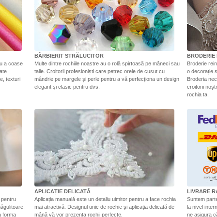
BĂRBIERIT STRĂLUCITOR
BRODERIE 
ru a coase
Multe dintre rochiile noastre au o rolă spirtoasă pe mâneci sau
Broderie rein
tate
talie. Croitorii profesioniști care petrec orele de cusut cu
o decorație s
e, texturi
mândrie pe margele și perle pentru a vă perfecționa un design
Broderia nec
elegant și clasic pentru dvs.
croitorii noș
rochia ta.
APLICAȚIE DELICATĂ
LIVRARE R
 pentru
Aplicația manuală este un detaliu uimitor pentru a face rochia
Suntem parten
măgulitoare.
mai atractivă. Designul unic de rochie și aplicația delicată de
la nivel inte
ea forma
mână vă vor prezenta rochii perfecte.
ne asigura că