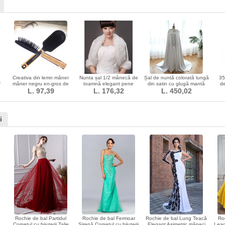
Creativa din lemn mâner
Nunta șal 1/2 mânecă de
Șal de nuntă colorată lungă
35
f
mâner negru en-gros de
toamnă elegant pene
din satin cu glugă mantă
de
e
masaj mic masaj
L. 97,39
L. 176,32
tinkerbell
L. 450,02
mireasă
i
Rochie de bal Partidul
Rochie de bal Fermoar
Rochie de bal Lung Teacă
Ro
Corsetul cu bijuterii Talie
Sirenă Corsetul cu bijuterii
Elegant Asimetric mâneci
Leag