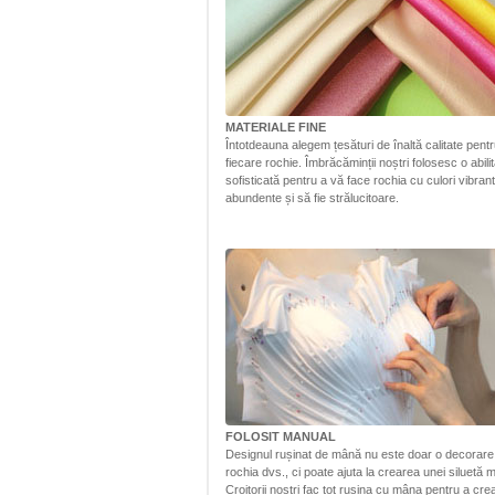
MATERIALE FINE
Întotdeauna alegem țesături de înaltă calitate pent
fiecare rochie. Îmbrăcăminții noștri folosesc o abili
sofisticată pentru a vă face rochia cu culori vibrant
abundente și să fie strălucitoare.
FOLOSIT MANUAL
Designul rușinat de mână nu este doar o decorare
rochia dvs., ci poate ajuta la crearea unei siluetă 
Croitorii noștri fac tot rușina cu mâna pentru a cr