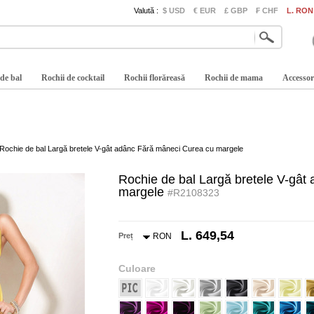
Valută :
$ USD
€ EUR
£ GBP
₣ CHF
L. RON
 de bal
Rochii de cocktail
Rochii florăreasă
Rochii de mama
Accessor
Rochie de bal Largă bretele V-gât adânc Fără mâneci Curea cu margele
Rochie de bal Largă bretele V-gât
margele
#R2108323
L. 649,54
Preț
RON
Culoare