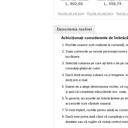
Teacă Corsetul plisate
L. 802,66
Şifon Fermoar Talie natur
L. 556,74
Rochie de bal lungi
Rochie de bal sexy
Rochie d
Descrierea rochiei
Achiziționați considerente de îmbrăc
Rochiile noastre sunt realizate la comandă, nu
Toate comenzile au nevoie personalul nostru p
lucrătoare.
Selectați culoarea pe care ați dorit-o de pe car
consultați ghidul de culori.
Dacă doriți aceeași culoare ca și imaginea, se
doriți prin e-mail.
Înainte de a alege dimensiunea rochiei, vă ru
și apoi să completați măsurătorile dvs. reale, 
În general, accesoriile de îmbrăcăminte pe imag
accesoriile sunt vândute separat.
În mod implicit, rochiile pentru adulți au cons
Dacă este prima dată când vă cumpărați o rochi
detaliate sau vă rugăm să vizitați centrul nost