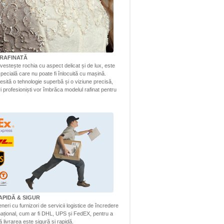
RAFINATĂ
vestește rochia cu aspect delicat și de lux, este
pecială care nu poate fi înlocuită cu mașină.
esită o tehnologie superbă și o viziune precisă,
tri profesioniști vor îmbrăca modelul rafinat pentru
APIDĂ & SIGUR
eri cu furnizori de servicii logistice de încredere
rnațional, cum ar fi DHL, UPS și FedEX, pentru a
 livrarea este sigură și rapidă.