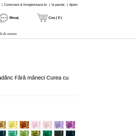
|
Conectare & Inregistreaza-te
|
Ia parola
|
Ajutor
Mesaj
Coş ( 0 )
ii de nunta
 adânc Fără mâneci Curea cu