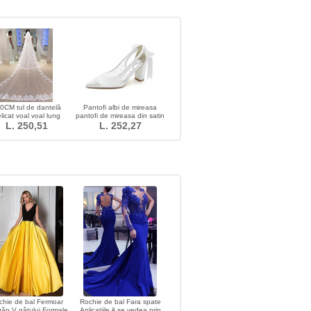
0CM tul de dantelă
Pantofi albi de mireasa
licat voal voal lung
pantofi de mireasa din satin
L. 250,51
tocuri inalte modele de
L. 252,27
toamna si iarna
chie de bal Fermoar
Rochie de bal Fara spate
ăn V gâtului Formale
Aplicatiile A se vedea prin