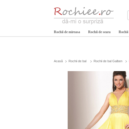
Rochii de mireasa
Rochii de seara
Rochii
Acasă
Rochii de bal
Rochii de bal Galben