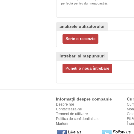
perfectă pentru dumneavoastră.
analizele utilizatorului
Intrebari si raspunsuri
Informații despre companie
Cum
Despre noi
Cum
Contacteaza-ne
Moni
Termeni de utilizare
Ghi
Politica de confidentialitate
Fit 
Marturii
Îngr
Like us
Follow us