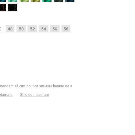
6
48
50
52
54
56
58
andăm să citiți politica site-ului înainte de a
eturnare
Ghid de măsurare