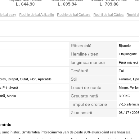
Satin Fără mâneci
L. 644,90
L. 695,94
Mâneci lungi
L. 709,86
Mâneci lungi
Da
de bal sexy
Rochie de bal Aplicatiile
Rochie de bal Culoare
Rochii de bal Cădea
Rochii 
Răscroială
Bijuterie
Hemline / tren
Etaj lungime
lungimea manecii
Fără mâneci
Țesătură
Tul
Stil
reți, Drapat, Cutat, Flori, Aplicatiile
Formale, Ep
Locuri de nunta
a, Primăvară
Minge, Perfo
Greutate netă
idră, Mediu
3.00KG
Timpul de croitorie
7-15 zile lucr
Ziua sosirii
.
08 / 17 / 2026
ăminte
 sunt în stoc. Similaritatea îmbrăcămintei va fi de peste 95% atunci când este finalizată.