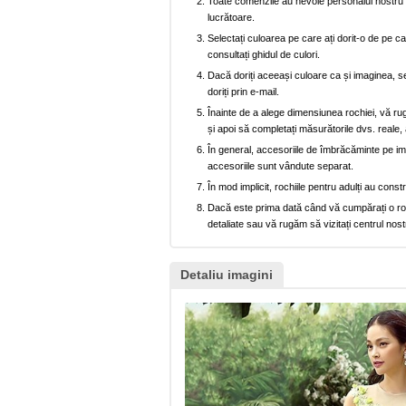
Toate comenzile au nevoie personalul nostru p
lucrătoare.
Selectați culoarea pe care ați dorit-o de pe car
consultați ghidul de culori.
Dacă doriți aceeași culoare ca și imaginea, se
doriți prin e-mail.
Înainte de a alege dimensiunea rochiei, vă ru
și apoi să completați măsurătorile dvs. reale, 
În general, accesoriile de îmbrăcăminte pe imag
accesoriile sunt vândute separat.
În mod implicit, rochiile pentru adulți au cons
Dacă este prima dată când vă cumpărați o rochi
detaliate sau vă rugăm să vizitați centrul nost
Detaliu imagini