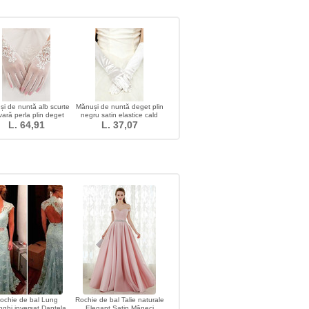
i de nuntă alb scurte
Mănuși de nuntă deget plin
vară perla plin deget
negru satin elastice cald
L. 64,91
adecvate
L. 37,07
ceremonial
ochie de bal Lung
Rochie de bal Talie naturale
nghi inversat Dantela
Elegant Satin Mâneci