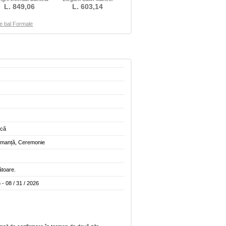
ntelă Talie naturale
L. 849,06
plafonate Mediu
L. 603,14
de bal Formale
ocă
rmanță, Ceremonie
ătoare.
 - 08 / 31 / 2026