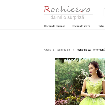
Rochii de mireasa
Rochii de seara
Rochii
Acasă
Rochii de bal
Rochie de bal Performanță