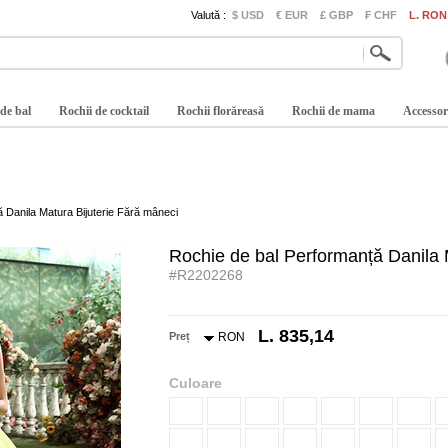
Valută :
$ USD
€ EUR
£ GBP
₣ CHF
L. RON
 de bal
Rochii de cocktail
Rochii florăreasă
Rochii de mama
Accessor
 Danila Matura Bijuterie Fără mâneci
Rochie de bal Performanță Danila 
#R2202268
L. 835,14
Preț
RON
Culoare