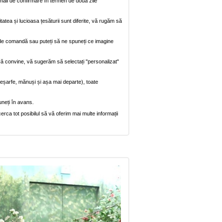
mail de confirmare în termen de două zile
itatea și lucioasa țesăturii sunt diferite, vă rugăm să
na de comandă sau puteți să ne spuneți ce imagine
vă convine, vă sugerăm să selectați "personalizat"
, eșarfe, mănuși și așa mai departe), toate
uneți în avans.
rca tot posibilul să vă oferim mai multe informații