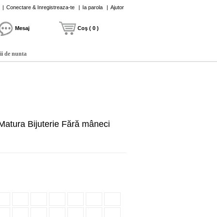
|
Conectare & Inregistreaza-te
|
Ia parola
|
Ajutor
Mesaj
Coş ( 0 )
ii de nunta
Matura Bijuterie Fără mâneci