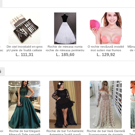
-
Din oțel inoxidabil en-gros
Rochie de mireasa nunta
O rochie nevăzută invizibil
Mănuș
sac
pU piele de înaltă calitate
rochie de mireasa perimetru
inot sutien mai frumos
de 
af
costum de unghii tăiere
L. 111,31
fara talie standard talie
L. 185,60
L. 129,92
înapoi
elastica
i
oi
Rochie de bal Elegant
Rochie de bal Tul Asimetric
Rochie de bal Vară Dantelă
R
Afișează Talie naturală
Asimetrice înaltă joasă
Suprapunere de dantela
Triu