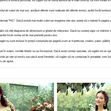
entru a verifica personal, vă rugăm să ne oferiți adresa de e-mail corectă, vă vom trimite e-
dul de culori de mai sus, țesături diferite sunt realizate din diferite texturi, astfel încât luminoz
lectați "PIC". Dacă există mai multe culori pe imaginea site-ului, puteți să o rețineți în pagi
găm să citiți diagrama de dimensiuni și ghidul de măsurare. Dacă nu sunteți sigur ce mărime 
astfel încât rochia să fie mai potrivită pentru dvs.
ini nu sunt incluse în prețul costumului pe pagină (cum ar fi petticoat, voaluri, șaluri, pălării
truit în sutien, rochiile fetelor nu au încorporat. Dacă aveți cerințe speciale, vă rugăm să ne sp
e pe site-ul nostru sau dacă aveți întrebări, vă rugăm să ne contactați în prealabil, vom înce
ru de ajutor.