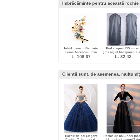
Îmbrăcăminte pentru această rochie
Inlaid diamant Fierbinte
Praf acoperi 155 cm en
Femei Accesorii Broșă
gros argint transparente 
L. 106,67
Crystal Leaf
de rochie de mireasa pr
L. 32,43
Clienții sunt, de asemenea, mulțumiț
Rochie de bal Elegant
Rochie de bal Sheer Înap
Partidul Talie naturale
Maneci trei sferturi Talie