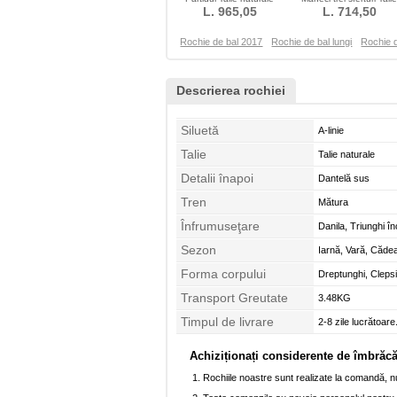
Dantelă sus Cristal
L. 965,05
L. 714,50
naturală
Rochie de bal 2017
Rochie de bal lungi
Rochie 
Descrierea rochiei
Siluetă
A-linie
Talie
Talie naturale
Detalii înapoi
Dantelă sus
Tren
Mătura
Înfrumuseţare
Danila, Triunghi înc
Sezon
Iarnă, Vară, Căde
Forma corpului
Dreptunghi, Cleps
Transport Greutate
3.48KG
Timpul de livrare
2-8 zile lucrătoare
Achiziționați considerente de îmbrăc
Rochiile noastre sunt realizate la comandă, nu