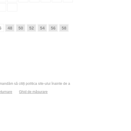
6
48
50
52
54
56
58
andăm să citiți politica site-ului înainte de a
eturnare
Ghid de măsurare