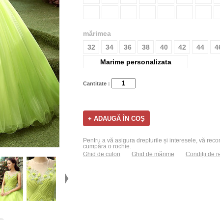
mărimea
32
34
36
38
40
42
44
4
Marime personalizata
Cantitate :
Pentru a vă asigura drepturile și interesele, vă recom
cumpăra o rochie.
Ghid de culori
Ghid de mărime
Condiții de r