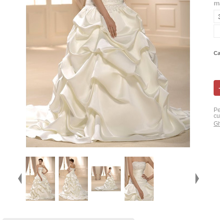
m
Ca
Pe
cu
Gh