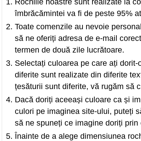
Rochiile noastre sunt realizate la c
îmbrăcămintei va fi de peste 95% at
Toate comenzile au nevoie personalu
să ne oferiți adresa de e-mail corec
termen de două zile lucrătoare.
Selectați culoarea pe care ați dorit-
diferite sunt realizate din diferite te
țesăturii sunt diferite, vă rugăm să c
Dacă doriți aceeași culoare ca și i
culori pe imaginea site-ului, puteți
să ne spuneți ce imagine doriți prin 
Înainte de a alege dimensiunea roch