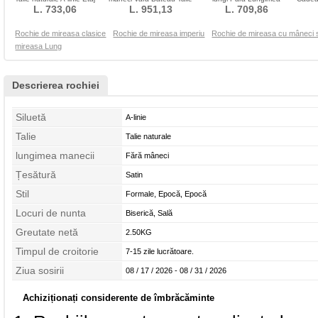
L. 733,06
lungime
Scăzut Sexy Capelă
L. 951,13
podelei Primăvară
L. 709,86
de d
Rochie de mireasa clasice
Rochie de mireasa imperiu
Rochie de mireasa cu mâneci 
mireasa Lung
Descrierea rochiei
Siluetă
A-linie
Talie
Talie naturale
lungimea manecii
Fără mâneci
Țesătură
Satin
Stil
Formale, Epocă, Epocă
Locuri de nunta
Biserică, Sală
Greutate netă
2.50KG
Timpul de croitorie
7-15 zile lucrătoare.
Ziua sosirii
08 / 17 / 2026 - 08 / 31 / 2026
Achiziționați considerente de îmbrăcăminte