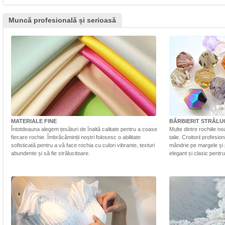
Muncă profesională și serioasă
MATERIALE FINE
BĂRBIERIT STRĂLU
Întotdeauna alegem țesături de înaltă calitate pentru a coase
Multe dintre rochiile n
fiecare rochie. Îmbrăcăminții noștri folosesc o abilitate
talie. Croitorii profesi
sofisticată pentru a vă face rochia cu culori vibrante, texturi
mândrie pe margele și 
abundente și să fie strălucitoare.
elegant și clasic pentr