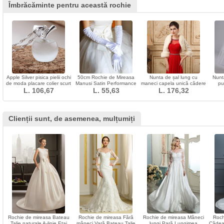
Îmbrăcăminte pentru această rochie
Apple Silver pisica pielii ochi
50cm Rochie de Mireasa
Nunta de șal lung cu
Nunta
de moda placare colier scurt
Manusi Satin Performance
maneci capela unică cădere
pu
L. 106,67
Stage Performance Manusi
L. 55,63
L. 176,32
de blană
com
Lungi Femei
Clienții sunt, de asemenea, mulțumiți
Rochie de mireasa Bateau
Rochie de mireasa Fără
Rochie de mireasa Mâneci
Roch
Talie naturale A-linie Etaj
mâneci Vară Bateau Talie
lungi Pară Lungimea
Cădea