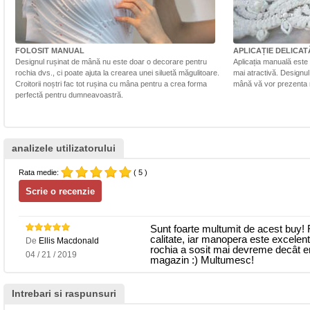
FOLOSIT MANUAL
APLICAȚIE DELICAT
Designul rușinat de mână nu este doar o decorare pentru
Aplicația manuală este 
rochia dvs., ci poate ajuta la crearea unei siluetă măgulitoare.
mai atractivă. Designul 
Croitorii noștri fac tot rușina cu mâna pentru a crea forma
mână vă vor prezenta r
perfectă pentru dumneavoastră.
analizele utilizatorului
Rata medie:
( 5 )
Sunt foarte multumit de acest buy! 
calitate, iar manopera este excelen
De
Ellis Macdonald
rochia a sosit mai devreme decât er
04 / 21 / 2019
magazin :) Multumesc!
Intrebari si raspunsuri