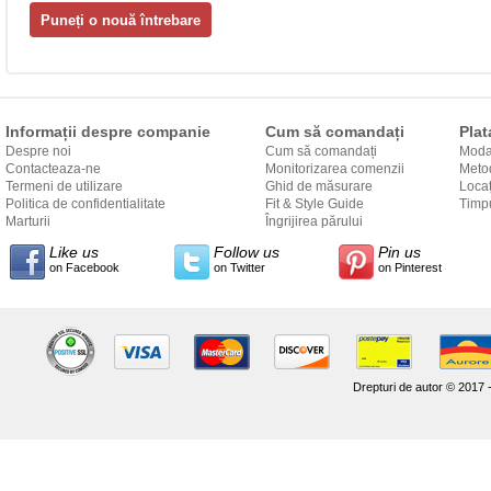
Informații despre companie
Cum să comandați
Plat
Despre noi
Cum să comandați
Modal
Contacteaza-ne
Monitorizarea comenzii
Metod
Termeni de utilizare
Ghid de măsurare
Locaț
Politica de confidentialitate
Fit & Style Guide
către
Timpu
Marturii
Îngrijirea părului
Like us
Follow us
Pin us
on Facebook
on Twitter
on Pinterest
Drepturi de autor © 2017