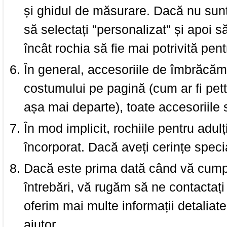
și ghidul de măsurare. Dacă nu sun
să selectați "personalizat" și apoi s
încât rochia să fie mai potrivită pen
În general, accesoriile de îmbrăcămi
costumului pe pagină (cum ar fi pettic
așa mai departe), toate accesoriile
În mod implicit, rochiile pentru adulț
încorporat. Dacă aveți cerințe spec
Dacă este prima dată când vă cumpăr
întrebări, vă rugăm să ne contactați 
oferim mai multe informații detaliat
ajutor.