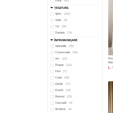
Lung
(80)
ȚESăTURă
Şifon
(102)
Satin
(8)
Tul
(25)
Dantela
(74)
ÎNFRUMUSEţARE
Aplicatiile
(55)
Conservatie
(56)
Roc
Arc
(23)
Med
Drapat
(111)
L.
Flori
(7)
Cutat
(49)
Danila
(17)
Esarfe
(20)
Butonul
(25)
Cascadă
(3)
Broderie
(4)