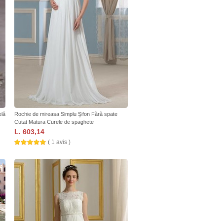
elă
Rochie de mireasa Simplu Şifon Fără spate
Cutat Matura Curele de spaghete
L. 603,14
( 1 avis )