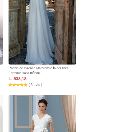
Rochie de mireasa Maternitate În aer liber
Fermoar Iluzia mâneci
L. 538,18
( 8 avis )