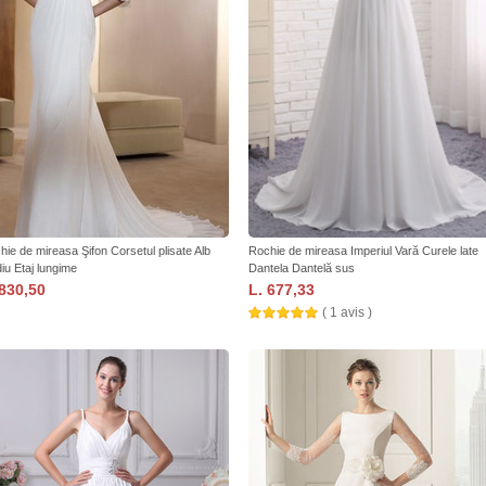
hie de mireasa Şifon Corsetul plisate Alb
Rochie de mireasa Imperiul Vară Curele late
iu Etaj lungime
Dantela Dantelă sus
 830,50
L. 677,33
( 1 avis )