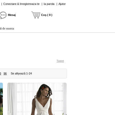
|
Conectare & Inregistreaza-te
|
Ia parola
|
Ajutor
Mesaj
Coş ( 0 )
ii de nunta
Tweet
8
96
Se afișează 1-24