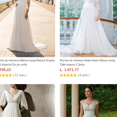
hie de mireasa Mâneci lungi Matura Drapat
Rochie de mireasa Maternitate Mâneci lungi
ă Imperiul De pe umăr
Talie imperiu Cădea
 705,22
L. 1.071,77
( 21 avis )
( 8 avis )