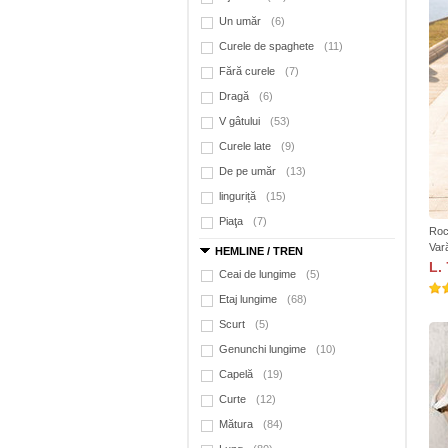
Un umăr
(6)
Curele de spaghete
(11)
Fără curele
(7)
Dragă
(6)
V gâtului
(53)
Curele late
(9)
De pe umăr
(13)
linguriță
(15)
Piaţa
(7)
Roc
Var
HEMLINE / TREN
L.
Ceai de lungime
(5)
Etaj lungime
(68)
Scurt
(5)
Genunchi lungime
(10)
Capelă
(19)
Curte
(12)
Mătura
(84)