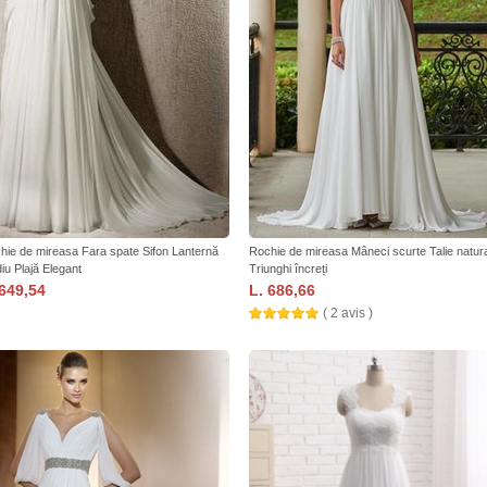
hie de mireasa Fara spate Sifon Lanternă
Rochie de mireasa Mâneci scurte Talie natur
iu Plajă Elegant
Triunghi încreți
 649,54
L. 686,66
( 2 avis )