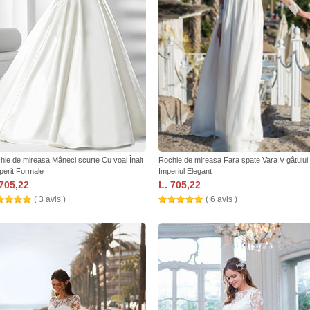
hie de mireasa Mâneci scurte Cu voal Înalt
Rochie de mireasa Fara spate Vara V gâtului
perit Formale
Imperiul Elegant
 705,22
L. 705,22
( 3 avis )
( 6 avis )