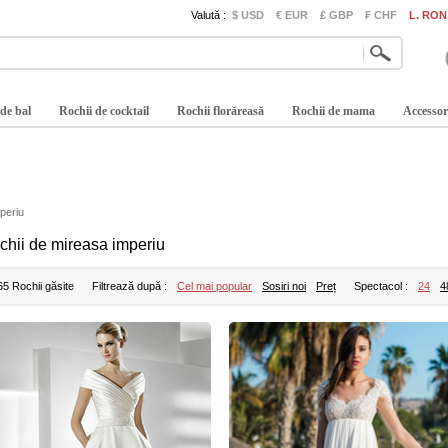
Valută :
$ USD
€ EUR
£ GBP
₣ CHF
L. RON
 de bal
Rochii de cocktail
Rochii florăreasă
Rochii de mama
Accessor
periu
chii de mireasa imperiu
65 Rochii găsite
Filtrează după :
Cel mai popular
Sosiri noi
Preț
Spectacol :
24
4