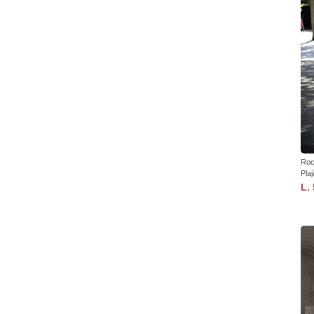
Roc
Plaj
L.