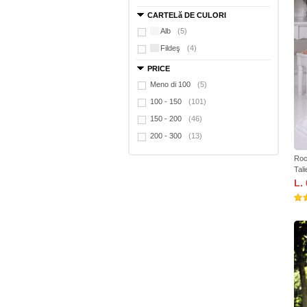
CARTELă DE CULORI
Alb
(5)
Fildeş
(4)
PRICE
Meno di 100
(5)
100 - 150
(101)
150 - 200
(46)
200 - 300
(13)
Roc
Tali
L.