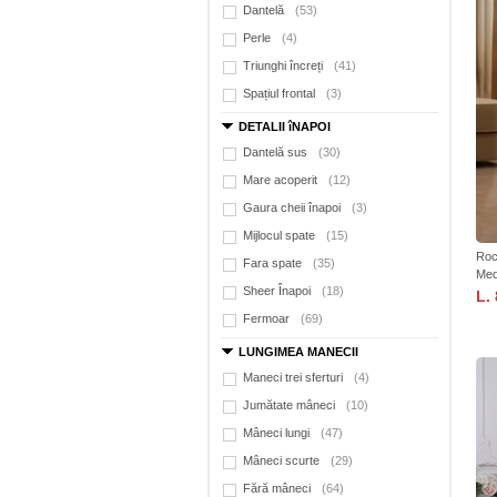
Dantelă
(53)
Perle
(4)
Triunghi încreți
(41)
Spațiul frontal
(3)
DETALII îNAPOI
Dantelă sus
(30)
Mare acoperit
(12)
Gaura cheii înapoi
(3)
Mijlocul spate
(15)
Roc
Fara spate
(35)
Med
Sheer Înapoi
(18)
L.
Fermoar
(69)
LUNGIMEA MANECII
Maneci trei sferturi
(4)
Jumătate mâneci
(10)
Mâneci lungi
(47)
Mâneci scurte
(29)
Fără mâneci
(64)