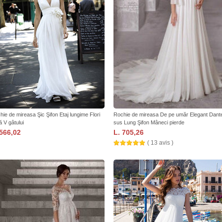
hie de mireasa Şic Şifon Etaj lungime Flori
Rochie de mireasa De pe umăr Elegant Dant
ă V gâtului
sus Lung Şifon Mâneci pierde
 566,02
L. 705,26
( 13 avis )