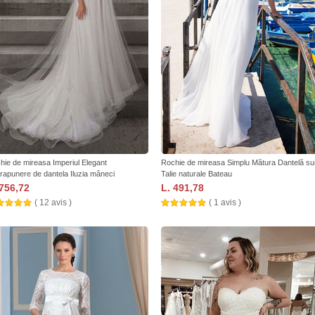
hie de mireasa Imperiul Elegant
Rochie de mireasa Simplu Mătura Dantelă su
rapunere de dantela Iluzia mâneci
Talie naturale Bateau
 756,72
L. 491,78
( 12 avis )
( 1 avis )