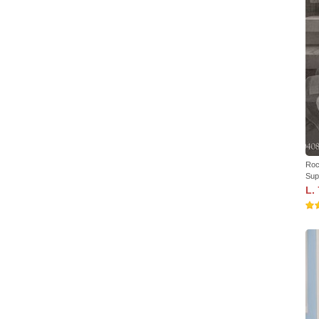
Roc
Sup
L.