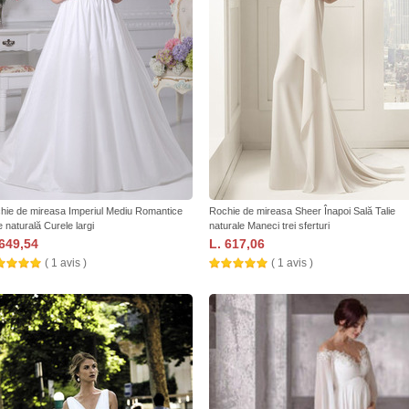
hie de mireasa Imperiul Mediu Romantice
Rochie de mireasa Sheer Înapoi Sală Talie
e naturală Curele largi
naturale Maneci trei sferturi
 649,54
L. 617,06
( 1 avis )
( 1 avis )