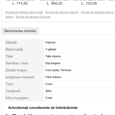
L. 774,82
Sală A-linie
Talie naturale
L. 988,25
Talie naturale
L. 733,06
Rochie de mireasa fără curele
Rochie de mireasa clasice
Rochie de mireasa imperiu
podea
Rochie de mireasa Fermoar
Descrierea rochiei
Siluetă
Imperiul
Răscroială
V gâtului
Talie
Talie imperiu
Hemline / tren
Etaj lungime
Detalii înapoi
Fara spate, Fermoar
lungimea manecii
Fără mâneci
Tren
Curte
Țesătură
Şifon
Înfrumuseţare
Cutat
Achiziționați considerente de îmbrăcăminte