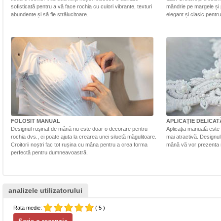
sofisticată pentru a vă face rochia cu culori vibrante, texturi
mândrie pe margele și 
abundente și să fie strălucitoare.
elegant și clasic pentr
FOLOSIT MANUAL
APLICAȚIE DELICAT
Designul rușinat de mână nu este doar o decorare pentru
Aplicația manuală este 
rochia dvs., ci poate ajuta la crearea unei siluetă măgulitoare.
mai atractivă. Designul 
Croitorii noștri fac tot rușina cu mâna pentru a crea forma
mână vă vor prezenta r
perfectă pentru dumneavoastră.
analizele utilizatorului
Rata medie:
( 5 )