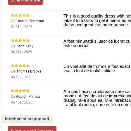
This is a good quality dress with ni
take it to a tailor to get it hemmed a
De
Hewlett Thomson
dress and great customer service.
01 / 19 / 2026
A fost minunată și ușor de lucrat cu
este superbă!
De
Bach Kelly
06 / 11 / 2025
Un voal atât de frumos a fost exact 
voal a fost de înaltă calitate.
De
Thomas Brooks
06 / 06 / 2025
Am găsit aici o croitoreasă care să
probez. A fost destul de impresionat
De
Adolph Phillips
drapaj, mi-a spus ea. M-a întrebat
05 / 31 / 2025
I-a plăcut rochia, care este un comp
Intrebari si raspunsuri