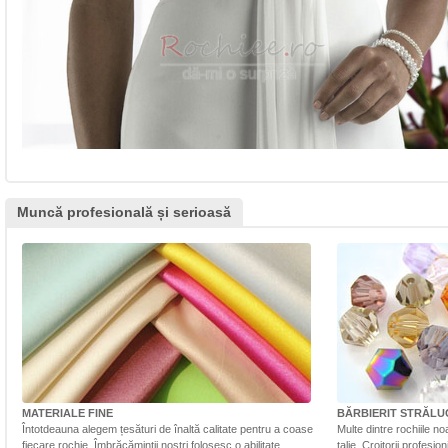
Muncă profesională și serioasă
MATERIALE FINE
BĂRBIERIT STRĂLU
Întotdeauna alegem țesături de înaltă calitate pentru a coase
Multe dintre rochiile n
fiecare rochie. Îmbrăcăminții noștri folosesc o abilitate
talie. Croitorii profesi