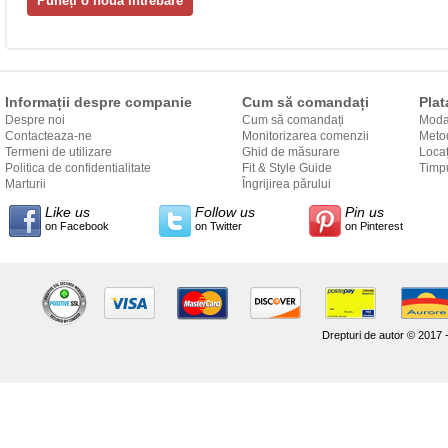
Informații despre companie
Cum să comandați
Plat
Despre noi
Cum să comandați
Modal
Contacteaza-ne
Monitorizarea comenzii
Metod
Termeni de utilizare
Ghid de măsurare
Locaț
Politica de confidentialitate
Fit & Style Guide
către
Timpu
Marturii
Îngrijirea părului
Like us
Follow us
Pin us
on Facebook
on Twitter
on Pinterest
Drepturi de autor © 2017