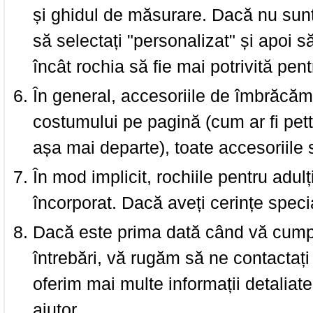
și ghidul de măsurare. Dacă nu sun
să selectați "personalizat" și apoi s
încât rochia să fie mai potrivită pen
În general, accesoriile de îmbrăcămi
costumului pe pagină (cum ar fi pettic
așa mai departe), toate accesoriile
În mod implicit, rochiile pentru adulț
încorporat. Dacă aveți cerințe spec
Dacă este prima dată când vă cumpăr
întrebări, vă rugăm să ne contactați 
oferim mai multe informații detaliat
ajutor.