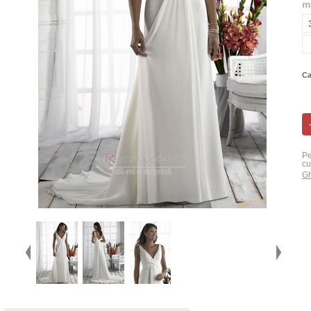
m
Ca
Pe
cu
Gh