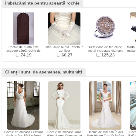
Îmbrăcăminte pentru această rochie
Rochie de nunta praf
Mănuși de nuntă Taffeta în
Cerc clasa de top cruce
Moda d
acopere cârpă rochie de
aer liber
metal incrustate diamant
masaj 
mireasa rochie de praf de
L. 74,19
L. 60,27
publicitate podoaba
L. 125,23
mâne
imprimare
Clienții sunt, de asemenea, mulțumiți
Rochie de mireasa Fermoar
Rochie de mireasa Iarnă
Rochie de mireasa În aer
Roch
V-gât adânc Fără mâneci
Mâneci lungi Conservatie
liber Minion Capelă Strâmt
Sală