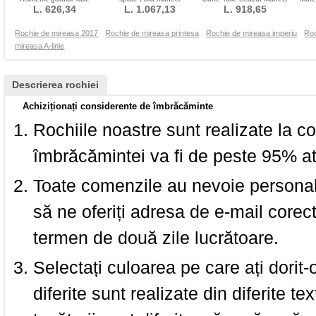
imperiu Bandaj
L. 626,34
Lungimea podelei Talie
L. 1.067,13
L. 918,65
scurte Tul
m
naturale
Rochie de mireasa 2017
Rochie de mireasa printesa
Rochie de mireasa imperiu
Roc
mireasa A-linie
Descrierea rochiei
Achiziționați considerente de îmbrăcăminte
Rochiile noastre sunt realizate la c
îmbrăcămintei va fi de peste 95% at
Toate comenzile au nevoie personalu
să ne oferiți adresa de e-mail corec
termen de două zile lucrătoare.
Selectați culoarea pe care ați dorit-
diferite sunt realizate din diferite te