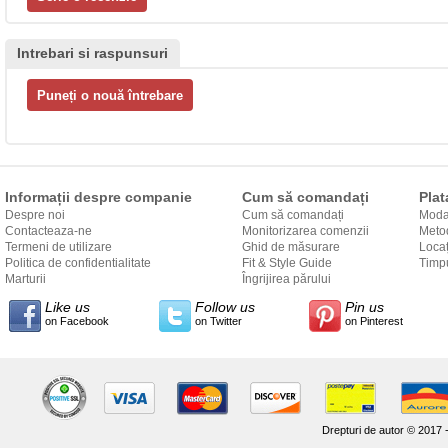
Intrebari si raspunsuri
Informații despre companie
Cum să comandați
Plat
Despre noi
Cum să comandați
Modal
Contacteaza-ne
Monitorizarea comenzii
Metod
Termeni de utilizare
Ghid de măsurare
Locaț
Politica de confidentialitate
Fit & Style Guide
către
Timpu
Marturii
Îngrijirea părului
Like us
Follow us
Pin us
on Facebook
on Twitter
on Pinterest
Drepturi de autor © 2017