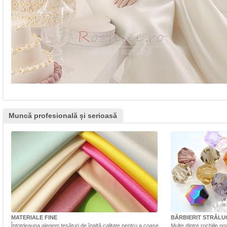
Muncă profesională și serioasă
MATERIALE FINE
BĂRBIERIT STRĂLU
Întotdeauna alegem țesături de înaltă calitate pentru a coase
Multe dintre rochiile n