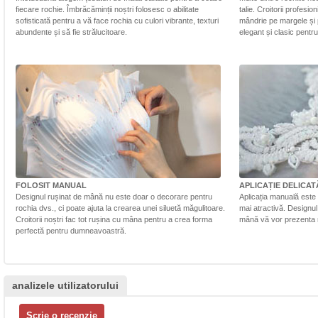
fiecare rochie. Îmbrăcăminții noștri folosesc o abilitate
talie. Croitorii profesi
sofisticată pentru a vă face rochia cu culori vibrante, texturi
mândrie pe margele și 
abundente și să fie strălucitoare.
elegant și clasic pentr
FOLOSIT MANUAL
APLICAȚIE DELICAT
Designul rușinat de mână nu este doar o decorare pentru
Aplicația manuală este 
rochia dvs., ci poate ajuta la crearea unei siluetă măgulitoare.
mai atractivă. Designul 
Croitorii noștri fac tot rușina cu mâna pentru a crea forma
mână vă vor prezenta r
perfectă pentru dumneavoastră.
analizele utilizatorului