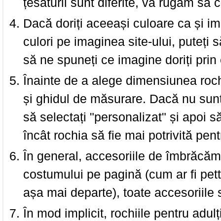
țesăturii sunt diferite, vă rugăm să c
Dacă doriți aceeași culoare ca și i
culori pe imaginea site-ului, puteți
să ne spuneți ce imagine doriți prin 
Înainte de a alege dimensiunea roch
și ghidul de măsurare. Dacă nu sun
să selectați "personalizat" și apoi s
încât rochia să fie mai potrivită pen
În general, accesoriile de îmbrăcămi
costumului pe pagină (cum ar fi pettic
așa mai departe), toate accesoriile
În mod implicit, rochiile pentru adulț