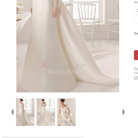
m
Ca
Pe
cu
Gh