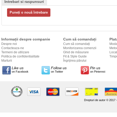
Intrebari si raspunsuri
Informații despre companie
Cum să comandați
Plat
Despre noi
Cum să comandați
Modal
Contacteaza-ne
Monitorizarea comenzii
Metod
Termeni de utilizare
Ghid de măsurare
Locaț
Politica de confidentialitate
Fit & Style Guide
către
Timpu
Marturii
Îngrijirea părului
Like us
Follow us
Pin us
on Facebook
on Twitter
on Pinterest
Drepturi de autor © 2017