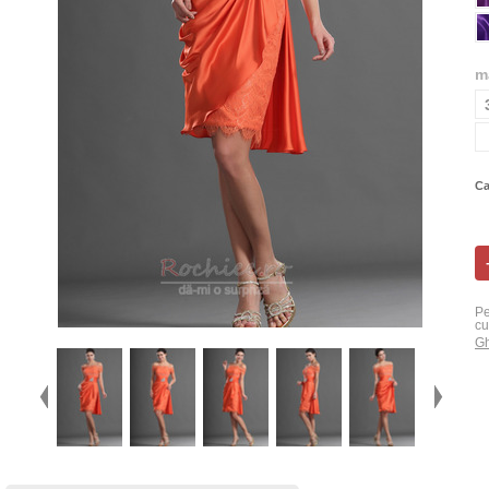
m
Ca
Pe
cu
Gh