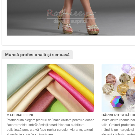
Muncă profesională și serioasă
MATERIALE FINE
BĂRBIERIT STRĂLU
Întotdeauna alegem țesături de înaltă calitate pentru a coase
Multe dintre rochiile n
fiecare rochie. Îmbrăcăminții noștri folosesc o abilitate
talie. Croitorii profesi
sofisticată pentru a vă face rochia cu culori vibrante, texturi
mândrie pe margele și 
abundente și să fie strălucitoare.
elegant și clasic pentr