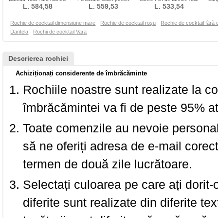
Mediu Fermoar
L. 584,58
Genunchi lungime
L. 559,53
L. 533,54
naturale
Ele
Rochie de cocktail dimensiune mare
Rochie de cocktail roșu
Rochie de cocktail fără 
Dantela
Rochii de cocktail Vara
Descrierea rochiei
Achiziționați considerente de îmbrăcăminte
Rochiile noastre sunt realizate la c
îmbrăcămintei va fi de peste 95% at
Toate comenzile au nevoie personalu
să ne oferiți adresa de e-mail corec
termen de două zile lucrătoare.
Selectați culoarea pe care ați dorit-
diferite sunt realizate din diferite te