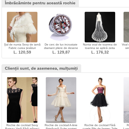
Îmbrăcăminte pentru această rochie
Șal de nunta Sexy de iarnă
De cerc de lux incrustate
Nunta voal de toamna de
Voal 
Fabric curea țesături
diamant pliere de desene
toamna se aplică zeita
sim
L. 120,59
animate pliere
L. 129,87
rochie de mireasa
L. 176,32
p
Clienții sunt, de asemenea, mulțumiți
Rochie de cocktail Sexy
Rochie de cocktail A-linie
Rochie de cocktail Fără
R
Bateau Vară Fără mâneci
Primăvară Guler portret
curele Plin de farmec Talie
Lun