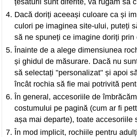
țesăturii sunt diferite, vă rugăm să c
Dacă doriți aceeași culoare ca și i
culori pe imaginea site-ului, puteți
să ne spuneți ce imagine doriți prin 
Înainte de a alege dimensiunea roch
și ghidul de măsurare. Dacă nu sun
să selectați "personalizat" și apoi s
încât rochia să fie mai potrivită pen
În general, accesoriile de îmbrăcămi
costumului pe pagină (cum ar fi pettic
așa mai departe), toate accesoriile
În mod implicit, rochiile pentru adulț