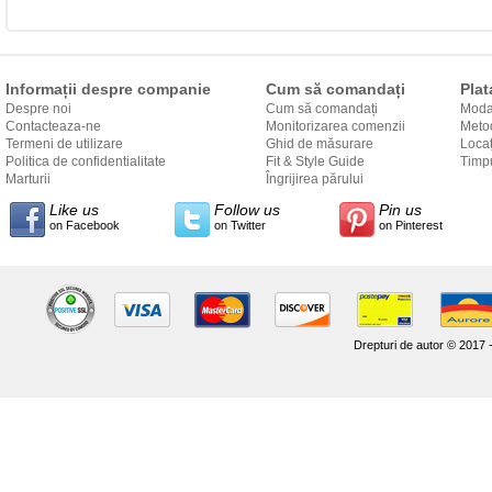
Informații despre companie
Cum să comandați
Plat
Despre noi
Cum să comandați
Modal
Contacteaza-ne
Monitorizarea comenzii
Metod
Termeni de utilizare
Ghid de măsurare
Locaț
Politica de confidentialitate
Fit & Style Guide
către
Timpu
Marturii
Îngrijirea părului
Like us
Follow us
Pin us
on Facebook
on Twitter
on Pinterest
Drepturi de autor © 2017