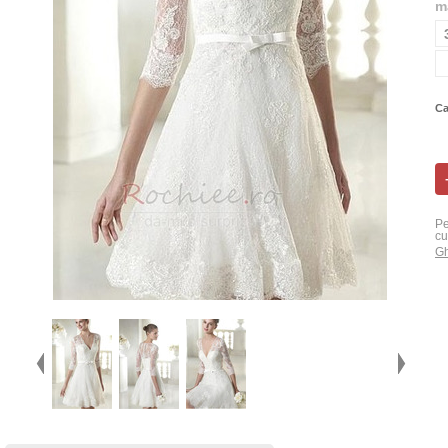
m
Ca
Pe
cu
Gh