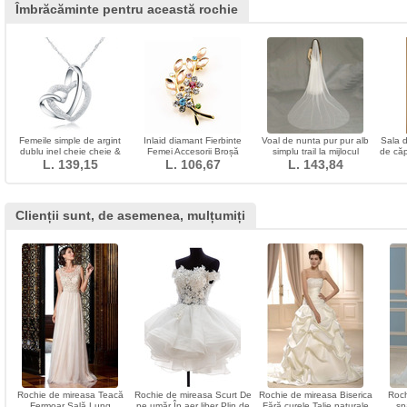
Îmbrăcăminte pentru această rochie
Femeile simple de argint
Inlaid diamant Fierbinte
Voal de nunta pur pur alb
Sala 
dublu inel cheie cheie &
Femei Accesorii Broșă
simplu trail la mijlocul
de căp
L. 139,15
pandantiv
L. 106,67
Crystal Leaf
primavara lungime
L. 143,84
Clienții sunt, de asemenea, mulțumiți
Rochie de mireasa Teacă
Rochie de mireasa Scurt De
Rochie de mireasa Biserica
Roch
Fermoar Sală Lung
pe umăr În aer liber Plin de
Fără curele Talie naturale
sp