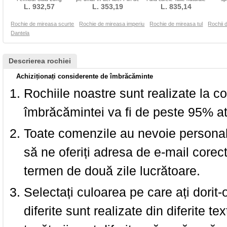
Primăvară Fără mâneci
L. 932,57
L. 353,19
farmec
L. 835,14
Epocă Lung
Org
Rochie de mireasa scurte
Rochie de mireasa imperiu
Rochie de mireasa tul
Rochii 
Dantela
Descrierea rochiei
Achiziționați considerente de îmbrăcăminte
Rochiile noastre sunt realizate la c
îmbrăcămintei va fi de peste 95% at
Toate comenzile au nevoie personalu
să ne oferiți adresa de e-mail corec
termen de două zile lucrătoare.
Selectați culoarea pe care ați dorit-
diferite sunt realizate din diferite te