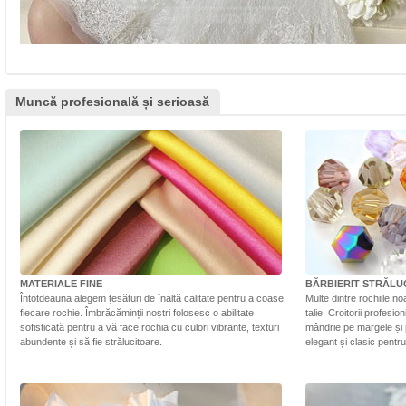
Muncă profesională și serioasă
MATERIALE FINE
BĂRBIERIT STRĂLU
Întotdeauna alegem țesături de înaltă calitate pentru a coase
Multe dintre rochiile n
fiecare rochie. Îmbrăcăminții noștri folosesc o abilitate
talie. Croitorii profesi
sofisticată pentru a vă face rochia cu culori vibrante, texturi
mândrie pe margele și 
abundente și să fie strălucitoare.
elegant și clasic pentr