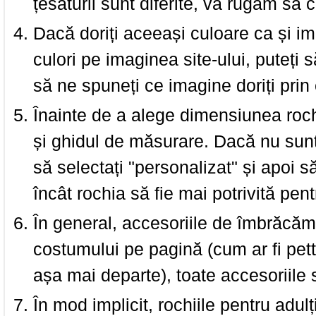
țesăturii sunt diferite, vă rugăm să c
Dacă doriți aceeași culoare ca și i
culori pe imaginea site-ului, puteți
să ne spuneți ce imagine doriți prin 
Înainte de a alege dimensiunea roch
și ghidul de măsurare. Dacă nu sun
să selectați "personalizat" și apoi s
încât rochia să fie mai potrivită pen
În general, accesoriile de îmbrăcămi
costumului pe pagină (cum ar fi pettic
așa mai departe), toate accesoriile
În mod implicit, rochiile pentru adulț